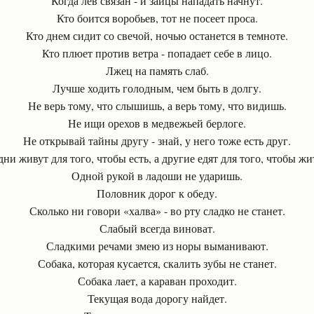
Когда лев связан - и зайцы нападать начнут.
Кто боится воробьев, тот не посеет проса.
Кто днем сидит со свечой, ночью останется в темноте.
Кто плюет против ветра - попадает себе в лицо.
Лжец на память слаб.
Лучше ходить голодным, чем быть в долгу.
Не верь тому, что слышишь, а верь тому, что видишь.
Не ищи орехов в медвежьей берлоге.
Не открывай тайны другу - знай, у него тоже есть друг.
ни живут для того, чтобы есть, а другие едят для того, чтобы жи
Одной рукой в ладоши не ударишь.
Половник дорог к обеду.
Сколько ни говори «халва» - во рту сладко не станет.
Слабый всегда виноват.
Сладкими речами змею из норы выманивают.
Собака, которая кусается, скалить зубы не станет.
Собака лает, а караван проходит.
Текущая вода дорогу найдет.