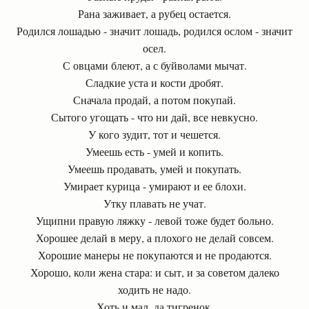
Рана заживает, а рубец остается.
Родился лошадью - значит лошадь, родился ослом - значит
осел.
С овцами блеют, а с буйволами мычат.
Сладкие уста и кости дробят.
Сначала продай, а потом покупай.
Сытого угощать - что ни дай, все невкусно.
У кого зудит, тот и чешется.
Умеешь есть - умей и копить.
Умеешь продавать, умей и покупать.
Умирает курица - умирают и ее блохи.
Утку плавать не учат.
Ущипни правую ляжку - левой тоже будет больно.
Хорошее делай в меру, а плохого не делай совсем.
Хорошие манеры не покупаются и не продаются.
Хорошо, коли жена стара: и сыт, и за советом далеко
ходить не надо.
Хоть и мал, да тигренок.