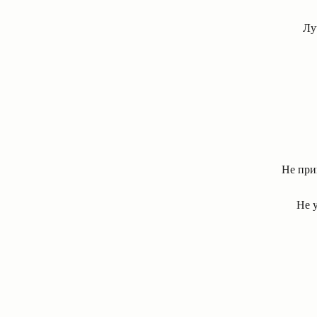
Лу
Не при
Не у