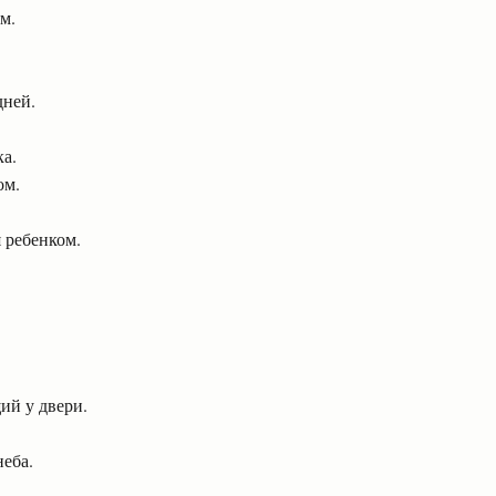
м.
дней.
а.
ом.
 ребенком.
ий у двери.
неба.