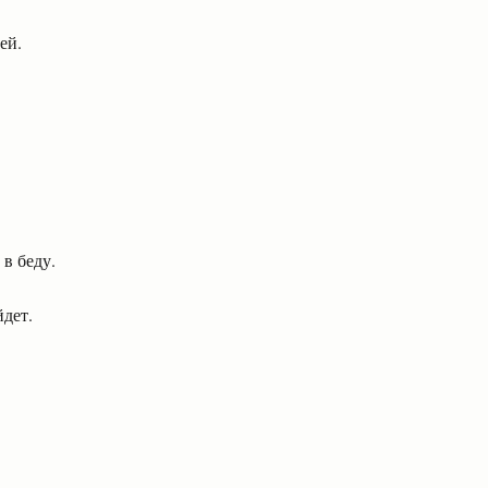
ей.
в беду.
йдет.