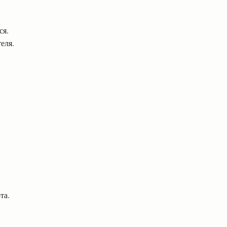
ся.
еля.
.
та.