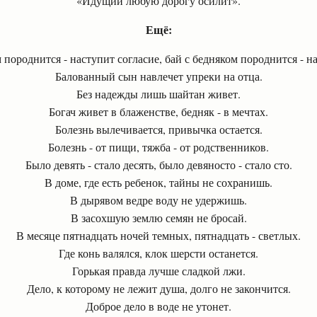
«Идущий любую дорогу осилит».
Ещё:
м породнится - наступит согласие, бай с бедняком породнится - на
Балованный сын навлечет упреки на отца.
Без надежды лишь шайтан живет.
Богач живет в блаженстве, бедняк - в мечтах.
Болезнь вылечивается, привычка остается.
Болезнь - от пищи, тяжба - от родственников.
Было девять - стало десять, было девяносто - стало сто.
В доме, где есть ребенок, тайны не сохранишь.
В дырявом ведре воду не удержишь.
В засохшую землю семян не бросай.
В месяце пятнадцать ночей темных, пятнадцать - светлых.
Где конь валялся, клок шерсти останется.
Горькая правда лучше сладкой лжи.
Дело, к которому не лежит душа, долго не закончится.
Доброе дело в воде не утонет.