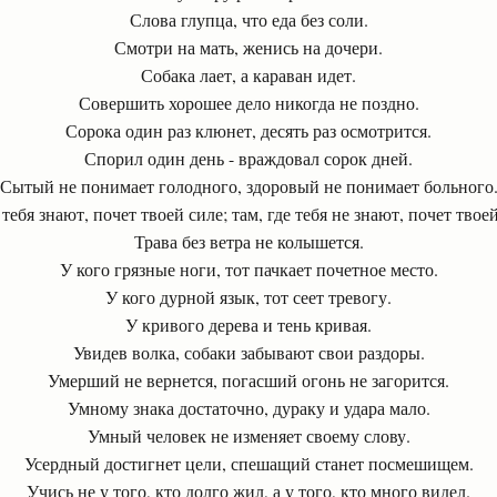
Слова глупца, что еда без соли.
Смотри на мать, женись на дочери.
Собака лает, а караван идет.
Совершить хорошее дело никогда не поздно.
Сорока один раз клюнет, десять раз осмотрится.
Спорил один день - враждовал сорок дней.
Сытый не понимает голодного, здоровый не понимает больного
 тебя знают, почет твоей силе; там, где тебя не знают, почет твое
Трава без ветра не колышется.
У кого грязные ноги, тот пачкает почетное место.
У кого дурной язык, тот сеет тревогу.
У кривого дерева и тень кривая.
Увидев волка, собаки забывают свои раздоры.
Умерший не вернется, погасший огонь не загорится.
Умному знака достаточно, дураку и удара мало.
Умный человек не изменяет своему слову.
Усердный достигнет цели, спешащий станет посмешищем.
Учись не у того, кто долго жил, а у того, кто много видел.