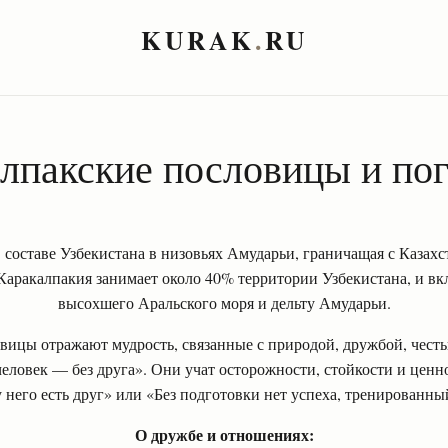
KURAK
.
RU
лпакские пословицы и по
 составе Узбекистана в низовьях Амударьи, граничащая с Казах
Каракалпакия занимает около 40% территории Узбекистана, и вк
высохшего Аральского моря и дельту Амударьи.
вицы отражают мудрость, связанные с природой, дружбой, честь
человек — без друга». Они учат осторожности, стойкости и ценн
 него есть друг» или «Без подготовки нет успеха, тренированны
О дружбе и отношениях: