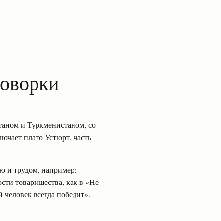
говорки
станом и Туркменистаном, со
лючает плато Устюрт, часть
ю и трудом, например:
ости товарищества, как в «Не
й человек всегда победит».