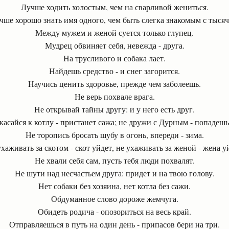
Лучше ходить холостым, чем на сварливой жениться.
чше хорошо знать имя одного, чем быть слегка знакомым с тысяч
Между мужем и женой суется только глупец.
Мудрец обвиняет себя, невежда - друга.
На трусливого и собака лает.
Найдешь средство - и снег загорится.
Научись ценить здоровье, прежде чем заболеешь.
Не верь похвале врага.
Не открывай тайны другу: и у него есть друг.
касайся к котлу - пристанет сажа; не дружи с Дурным - попадешь 
Не торопись бросать шубу в огонь, впереди - зима.
хаживать за скотом - скот уйдет, не ухаживать за женой - жена у
Не хвали себя сам, пусть тебя люди похвалят.
Не шути над несчастьем друга: придет и на твою голову.
Нет собаки без хозяина, нет котла без сажи.
Обдуманное слово дороже жемчуга.
Обидеть родича - опозориться на весь край.
Отправляешься в путь на один день - припасов бери на три.