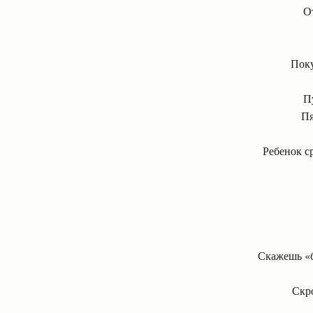
О
Поку
П
Пя
Ребенок с
Скажешь «б
Скро