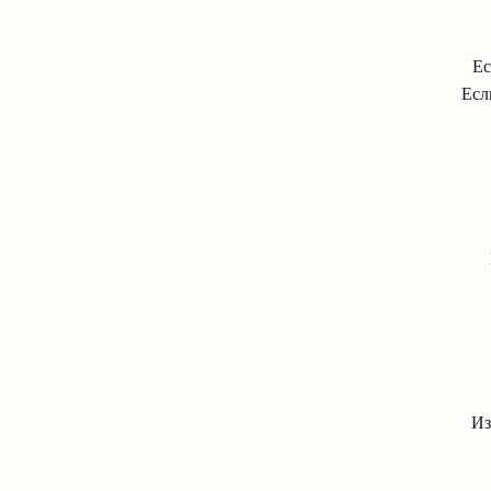
Ес
Есл
Из