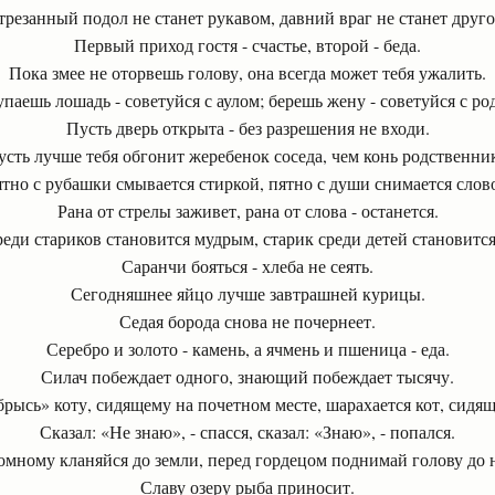
трезанный подол не станет рукавом, давний враг не станет друго
Первый приход гостя - счастье, второй - беда.
Пока змее не оторвешь голову, она всегда может тебя ужалить.
паешь лошадь - советуйся с аулом; берешь жену - советуйся с ро
Пусть дверь открыта - без разрешения не входи.
усть лучше тебя обгонит жеребенок соседа, чем конь родственник
тно с рубашки смывается стиркой, пятно с души снимается слов
Рана от стрелы заживет, рана от слова - останется.
реди стариков становится мудрым, старик среди детей становится
Саранчи бояться - хлеба не сеять.
Сегодняшнее яйцо лучше завтрашней курицы.
Седая борода снова не почернеет.
Серебро и золото - камень, а ячмень и пшеница - еда.
Силач побеждает одного, знающий побеждает тысячу.
рысь» коту, сидящему на почетном месте, шарахается кот, сидящ
Сказал: «Не знаю», - спасся, сказал: «Знаю», - попался.
мному кланяйся до земли, перед гордецом поднимай голову до 
Славу озеру рыба приносит.