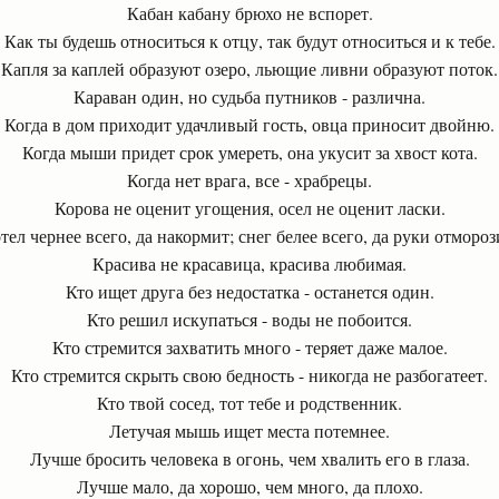
Кабан кабану брюхо не вспорет.
Как ты будешь относиться к отцу, так будут относиться и к тебе.
Капля за каплей образуют озеро, льющие ливни образуют поток.
Караван один, но судьба путников - различна.
Когда в дом приходит удачливый гость, овца приносит двойню.
Когда мыши придет срок умереть, она укусит за хвост кота.
Когда нет врага, все - храбрецы.
Корова не оценит угощения, осел не оценит ласки.
тел чернее всего, да накормит; снег белее всего, да руки отмороз
Красива не красавица, красива любимая.
Кто ищет друга без недостатка - останется один.
Кто решил искупаться - воды не побоится.
Кто стремится захватить много - теряет даже малое.
Кто стремится скрыть свою бедность - никогда не разбогатеет.
Кто твой сосед, тот тебе и родственник.
Летучая мышь ищет места потемнее.
Лучше бросить человека в огонь, чем хвалить его в глаза.
Лучше мало, да хорошо, чем много, да плохо.