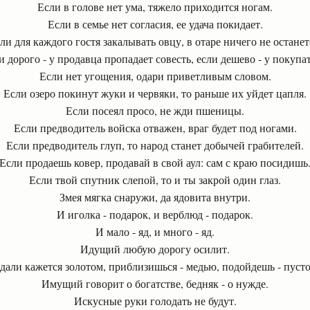
Если в голове нет ума, тяжело приходится ногам.
Если в семье нет согласия, ее удача покидает.
ли для каждого гостя закалывать овцу, в отаре ничего не останет
и дорого - у продавца пропадает совесть, если дешево - у покупат
Если нет угощения, одари приветливым словом.
Если озеро покинут жуки и червяки, то раньше их уйдет цапля.
Если посеял просо, не жди пшеницы.
Если предводитель войска отважен, враг будет под ногами.
Если предводитель глуп, то народ станет добычей грабителей.
Если продаешь ковер, продавай в свой аул: сам с краю посидишь
Если твой спутник слепой, то и ты закрой один глаз.
Змея мягка снаружи, да ядовита внутри.
И иголка - подарок, и верблюд - подарок.
И мало - яд, и много - яд.
Идущий любую дорогу осилит.
дали кажется золотом, приблизишься - медью, подойдешь - пусто
Имущий говорит о богатстве, бедняк - о нужде.
Искусные руки голодать не будут.