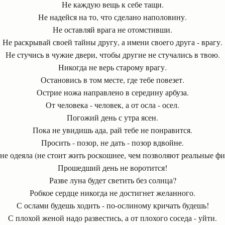
Не каждую вещь к себе тащи.
Не надейся на то, что сделано наполовину.
Не оставляй врага не отомстивши.
Не раскрывай своей тайны другу, а имени своего друга - врагу.
Не стучись в чужие двери, чтобы другие не стучались в твою.
Никогда не верь старому врагу.
Остановись в том месте, где тебе повезет.
Острие ножа направлено в середину арбуза.
От человека - человек, а от осла - осел.
Погожий день с утра ясен.
Пока не увидишь ада, рай тебе не понравится.
Просить - позор, не дать - позор вдвойне.
не одеяла
(не стоит жить роскошнее, чем позволяют реальные ф
Прошедший день не воротится!
Разве луна будет светить без солнца?
Робкое сердце никогда не достигнет желанного.
С ослами будешь ходить - по-ослиному кричать будешь!
С плохой женой надо развестись, а от плохого соседа - уйти.