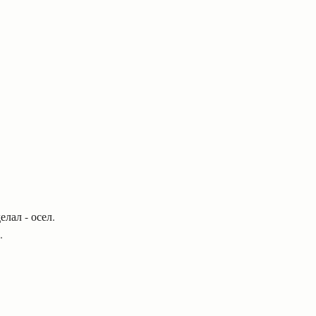
елал - осел.
.