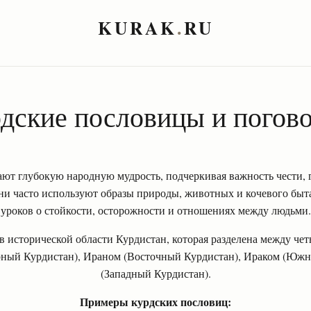
KURAK
.
RU
дские пословицы и погов
ют глубокую народную мудрость, подчеркивая важность чести, 
ни часто используют образы природы, животных и кочевого быт
уроков о стойкости, осторожности и отношениях между людьми.
в исторической области Курдистан, которая разделена между че
рный Курдистан), Ираном (Восточный Курдистан), Ираком (Юж
(Западный Курдистан).
Примеры курдских пословиц: