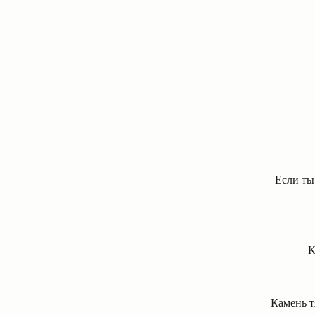
Если ты 
К
Камень т