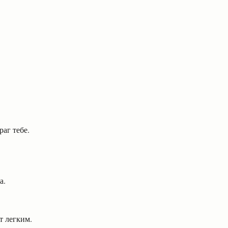
раг тебе.
а.
т легким.