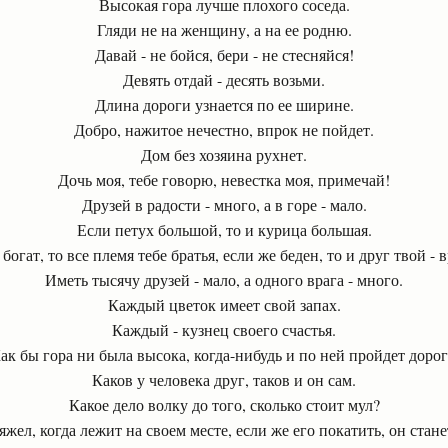
Высокая гора лучше плохого соседа.
Гляди не на женщину, а на ее родню.
Давай - не бойся, бери - не стесняйся!
Девять отдай - десять возьми.
Длина дороги узнается по ее ширине.
Добро, нажитое нечестно, впрок не пойдет.
Дом без хозяина рухнет.
Дочь моя, тебе говорю, невестка моя, примечай!
Друзей в радости - много, а в горе - мало.
Если петух большой, то и курица большая.
богат, то все племя тебе братья, если же беден, то и друг твой - в
Иметь тысячу друзей - мало, а одного врага - много.
Каждый цветок имеет свой запах.
Каждый - кузнец своего счастья.
ак бы гора ни была высока, когда-нибудь и по ней пройдет дорог
Каков у человека друг, таков и он сам.
Какое дело волку до того, сколько стоит мул?
яжел, когда лежит на своем месте, если же его покатить, он стане