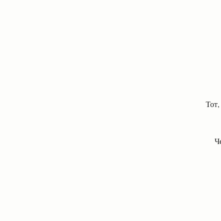
Тот,
Ч