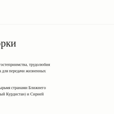
орки
гостеприимства, трудолюбия
а для передачи жизненных
тырьмя странами Ближнего
ный Курдистан) и Сирией