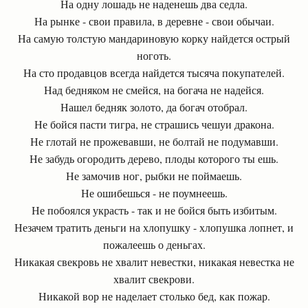
На одну лошадь не наденешь два седла.
На рынке - свои правила, в деревне - свои обычаи.
На самую толстую мандариновую корку найдется острый
ноготь.
На сто продавцов всегда найдется тысяча покупателей.
Над бедняком не смейся, на богача не надейся.
Нашел бедняк золото, да богач отобрал.
Не бойся пасти тигра, не страшись чешуи дракона.
Не глотай не прожевавши, не болтай не подумавши.
Не забудь огородить дерево, плоды которого ты ешь.
Не замочив ног, рыбки не поймаешь.
Не ошибешься - не поумнеешь.
Не побоялся украсть - так и не бойся быть избитым.
Незачем тратить деньги на хлопушку - хлопушка лопнет, и
пожалеешь о деньгах.
Никакая свекровь не хвалит невестки, никакая невестка не
хвалит свекрови.
Никакой вор не наделает столько бед, как пожар.