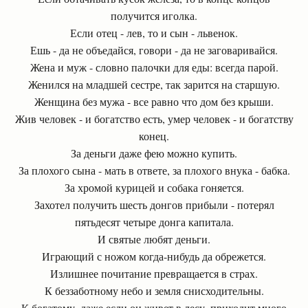
получится иголка.
Если отец - лев, то и сын - львенок.
Ешь - да не объедайся, говори - да не заговаривайся.
Жена и муж - словно палочки для еды: всегда парой.
Женился на младшей сестре, так зарится на старшую.
Женщина без мужа - все равно что дом без крыши.
Жив человек - и богатство есть, умер человек - и богатству
конец.
За деньги даже фею можно купить.
За плохого сына - мать в ответе, за плохого внука - бабка.
За хромой курицей и собака гоняется.
Захотел получить шесть донгов прибыли - потерял
пятьдесят четыре донга капитала.
И святые любят деньги.
Играющий с ножом когда-нибудь да обрежется.
Излишнее почитание превращается в страх.
К беззаботному небо и земля снисходительны.
К богатому, даже если он живет в лесу, приходит много