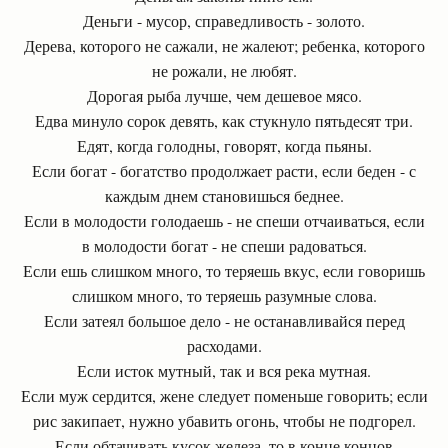
Деньги - мусор, справедливость - золото.
Дерева, которого не сажали, не жалеют; ребенка, которого
не рожали, не любят.
Дорогая рыба лучше, чем дешевое мясо.
Едва минуло сорок девять, как стукнуло пятьдесят три.
Едят, когда голодны, говорят, когда пьяны.
Если богат - богатство продолжает расти, если беден - с
каждым днем становишься беднее.
Если в молодости голодаешь - не спеши отчаиваться, если
в молодости богат - не спеши радоваться.
Если ешь слишком много, то теряешь вкус, если говоришь
слишком много, то теряешь разумные слова.
Если затеял большое дело - не останавливайся перед
расходами.
Если исток мутный, так и вся река мутная.
Если муж сердится, жене следует поменьше говорить; если
рис закипает, нужно убавить огонь, чтобы не подгорел.
Если обтачивать кусок железа, то в конце концов