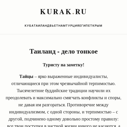
KURAK
.
RU
КУБА
ТАИЛАНД
ВЬЕТНАМ
ТУРЦИЯ
ЕГИПЕТ
КРЫМ
Таиланд - дело тонкое
Туристу на заметку!
Тайцы
– ярко выраженные индивидуалисты,
отличающиеся при этом чрезвычайной терпимостью.
Тысячелетние буддийские традиции научили их
преодолевать и максимально смягчать конфликты и споры,
не давая им разгораться. Противоречие между
индивидуализмом, с одной стороны, и терпимостью – с
другой, подчинено одному довольно простому правилу:
все твои поступки в частной жизни никого не касаются, а