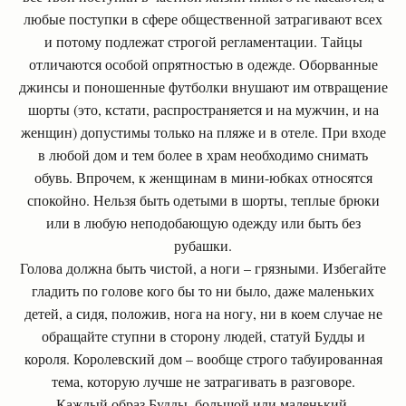
любые поступки в сфере общественной затрагивают всех
и потому подлежат строгой регламентации. Тайцы
отличаются особой опрятностью в одежде. Оборванные
джинсы и поношенные футболки внушают им отвращение
шорты (это, кстати, распространяется и на мужчин, и на
женщин) допустимы только на пляже и в отеле. При входе
в любой дом и тем более в храм необходимо снимать
обувь. Впрочем, к женщинам в мини-юбках относятся
спокойно. Нельзя быть одетыми в шорты, теплые брюки
или в любую неподобающую одежду или быть без
рубашки.
Голова должна быть чистой, а ноги – грязными. Избегайте
гладить по голове кого бы то ни было, даже маленьких
детей, а сидя, положив, нога на ногу, ни в коем случае не
обращайте ступни в сторону людей, статуй Будды и
короля. Королевский дом – вообще строго табуированная
тема, которую лучше не затрагивать в разговоре.
Каждый образ Будды, большой или маленький,