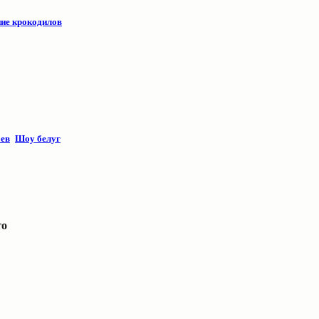
ие крокодило
в
:
ев
Шоу белуг
то