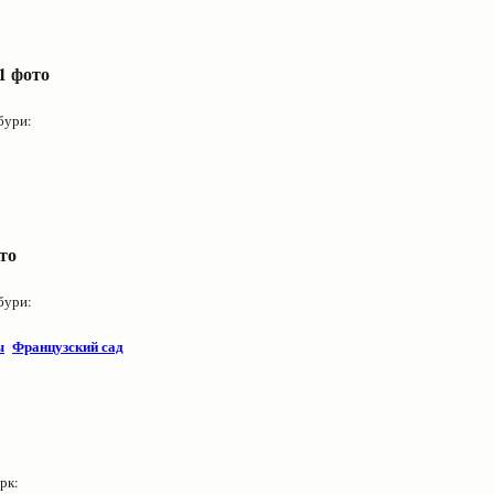
1 фото
бури:
то
бури:
ы
Французский сад
рк: