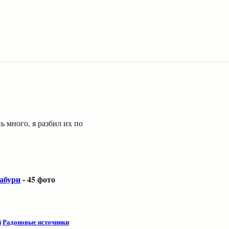
ь много, я разбил их по
набури
- 45 фото
й
Радоновые источники