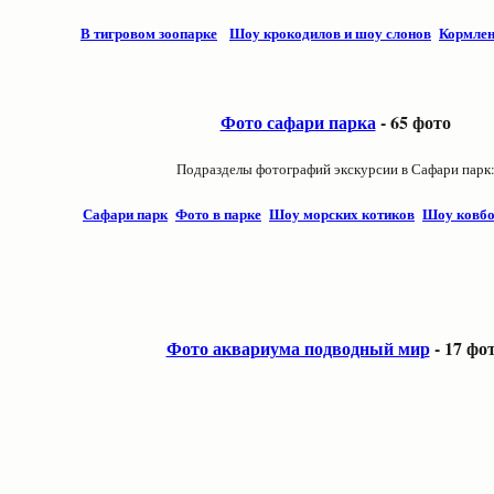
В тигровом зоопарке
Шоу крокодилов и шоу слонов
Кормлен
Фото сафари парка
- 65 фото
Подразделы фотографий экскурсии в Сафари парк
Сафари парк
Фото в парке
Шоу морских котиков
Шоу ковбо
Фото аквариума подводный мир
- 17 фо