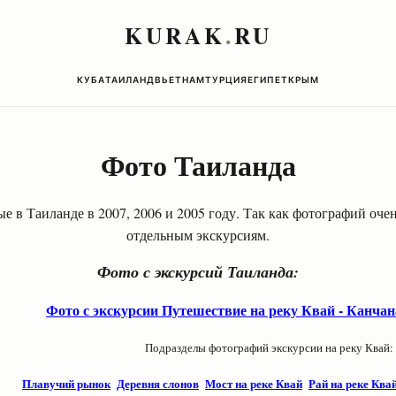
KURAK
.
RU
КУБА
ТАИЛАНД
ВЬЕТНАМ
ТУРЦИЯ
ЕГИПЕТ
КРЫМ
Фото Таиланда
е в Таиланде в 2007, 2006 и 2005 году. Так как фотографий очен
отдельным экскурсиям.
Фото с экскурсий Таиланда:
Фото с экскурсии Путешествие на реку Квай - Канча
Подразделы фотографий экскурсии на реку Квай:
Плавучий рынок
Деревня слонов
Мост на реке Квай
Рай на реке Ква