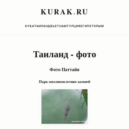
KURAK
.
RU
КУБА
ТАИЛАНД
ВЬЕТНАМ
ТУРЦИЯ
ЕГИПЕТ
КРЫМ
Таиланд - фото
Фото Паттайя
Парк миллионолетних камней