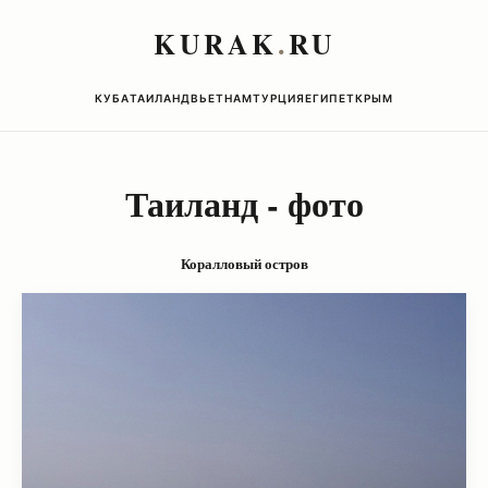
KURAK
.
RU
КУБА
ТАИЛАНД
ВЬЕТНАМ
ТУРЦИЯ
ЕГИПЕТ
КРЫМ
Таиланд - фото
Коралловый остров