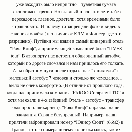
уже заходить было неприятно – туалетная бумага
закончилась, грязно. Но главный плюс, что лететь без
пересадок и, главное, долетели, хотя временами было
страшновато. И почему-то запрещали фото и видео в
салоне самолёта ( в отличие от КЛМ и Финеер, где это
разрешено). Путёвки мы взяли в самый шикарный отель
“Роял Клиф”, а принимающей компанией была “ILVES
tour’. В аэропорту нас встретил обшарпанный автобус,
который по дороге сломался и нам пришлось его толкать.
А на обратном пути после отдыха нас “запихнули” в
маленький автобус 7 человек и столько же чемоданов…
Было не очень комфортно. (В отличие от прошлого года,
когда нас принимала компания “FARGO Company LTD” и,
хотя мы ехали в 4-х звёздный Отель – автобус – трансфер
был просто шикарный). “Роял Клиф” оправдал наши
ожидания. Сервис безупречный. Например, наши
приятели забронировали номер “Юниор Сюит” (66м2) в
Гранде, а этого номера почему-то не оказалось, так их