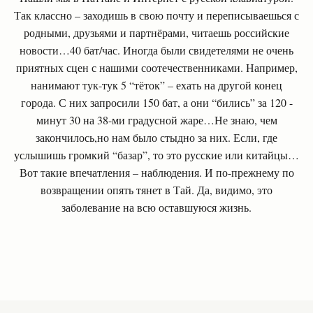
Так классно – заходишь в свою почту и переписываешься с
родными, друзьями и партнёрами, читаешь российские
новости…40 бат/час. Иногда были свидетелями не очень
приятных сцен с нашими соотечественниками. Например,
нанимают тук-тук 5 “тёток” – ехать на другой конец
города. С них запросили 150 бат, а они “бились” за 120 -
минут 30 на 38-ми градусной жаре…Не знаю, чем
закончилось,но нам было стыдно за них. Если, где
услышишь громкий “базар”, то это русские или китайцы…
Вот такие впечатления – наблюдения. И по-прежнему по
возвращении опять тянет в Тай. Да, видимо, это
заболевание на всю оставшуюся жизнь.