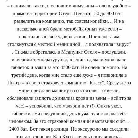
– нанимали такси, в основном лимузины – очень удобно –
прямо на территории Отеля. Цена от 150 до 300 бат –
разделить на компанию, так совсем копейки… И на
несколько дней брали мотобайк (опыт уже есть) –
покатались в своё удовольствие. Пришлось там
столкнуться с местной медициной – я подхватила “вирус”
. Сначала обратилась в Медпункт Отеля – послушали,
измерили температуру и давление, сделали укол, дали
таблеток и взяли за это 4500 бат. Не очень помогло. На
третий день, когда мне стало ещё хуже – я позвонила в
Питер – в свою страховую компанию “Класс”, Сразу же за
мной прислали машину из госпиталя – отвезли,
обследовали (вплоть до анализа крови из вены – всё это за
час) – успокоили, что малярии нет (!). Опять укол,
таблетки.. На следующий день я уже чувствовала себя
человеком. За это страховой компании выставили счёт –
2400 бат. Вот такая разница! На экскурсию мы съездили
только в зоопарк Као Кхео – очень понравилось –