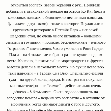
открытый зоопарк, зверей кормили с рук.. Приятели
побывали в двухдневной поездке на остров Ко Кут (весь в
кокосовых пальмах, с белоснежно-песчаными пляжами,
бунгалами, джунглями) – тоже в восторге. Поужинали в
крутящемся ресторане в Паттайя Парк – неплохой
шведский стол, но очень много китайцев – большими
семьями и группами – громкие, бесцеремонные – немного
“отравляют” впечатления. Часто ужинали в Роял Гарден
Плаза – на 4 этаже, где собраны разные кухни в одном
месте. Конечно, “нажимали” на морепродукты и фрукты.
Массаж делали в нескольких местах, но лучше всего всё-
таки пляжный – в Гарден Сиа Вью. Специально ездили
туда – на другой конец города. В этот раз мы покупали
местные телефонные “симки” – действительно очень
дёшево – 8 бат/минута. Очень здорово звонить на
городские номера – ведь им это бесплатно – в отличие от
мобильных, когда снимают деньги с того и другого.
Нашли мы в Паттайе и Интернет с русской клавиатурой.