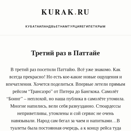
KURAK
.
RU
КУБА
ТАИЛАНД
ВЬЕТНАМ
ТУРЦИЯ
ЕГИПЕТ
КРЫМ
Третий раз в Паттайе
В третий раз посетили Паттайю. Всё уже знакомо. Как
всегда прекрасно! Но есть кое-какие новые ощущения и
впечатления. Хочется поделиться. Впервые летели прямым
рейсом “Трансаэро” от Питера до Бангкока. Самолёт
“Боинг” – неплохой, но наша публика в самолёте утомила.
Многие напились, вели себя разнузданно. Стюардессы
неприветливы, утомлены и сой сервис не очень
навязывали. Народ сам бегал за чаем и напитками…В
туалеты была постоянная очередь, а к концу рейса туда