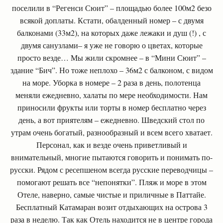
поселили в “Регенси Сюит” – площадью более 100м2 безо
всякой доплаты. Кстати, обалденный номер – с двумя
балконами (33м2), на которых даже лежаки и душ (!) , с
двумя санузлами– я уже не говорю о цветах, которые
просто везде… Мы жили скромнее – в “Мини Сюит” –
здание “Бич”. Но тоже неплохо – 36м2 с балконом, с видом
на море. Уборка в номере – 2 раза в день, полотенца
меняли ежедневно, халаты по мере необходимости. Нам
приносили фрукты или торты в номер бесплатно через
день, а вот приятелям – ежедневно. Шведский стол по
утрам очень богатый, разнообразный и всем всего хватает.
Персонал, как и везде очень приветливый и
внимательный, многие пытаются говорить и понимать по-
русски. Рядом с ресепшеном всегда русские переводчицы –
помогают решать все “непонятки”. Пляж и море в этом
Отеле, наверно, самые чистые и приличные в Паттайе.
Бесплатный Катамаран возит отдыхающих на острова 3
раза в неделю. Так как Отель находится не в центре города