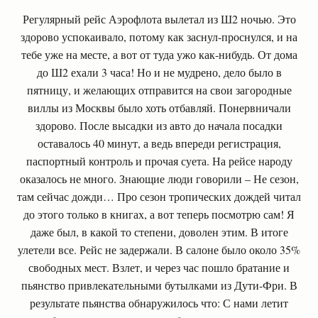
Регулярный рейс Аэрофлота вылетал из Ш2 ночью. Это
здорово успокаивало, потому как заснул-проснулся, и на
тебе уже на месте, а вот от туда ужо как-нибудь. От дома
до Ш2 ехали 3 часа! Но и не мудрено, дело было в
пятницу, и желающих отправится на свои загородные
виллы из Москвы было хоть отбавляй. Понервничали
здорово. После высадки из авто до начала посадки
оставалось 40 минут, а ведь впереди регистрация,
паспортный контроль и прочая суета. На рейсе народу
оказалось не много. Знающие люди говорили – Не сезон,
там сейчас дожди… Про сезон тропических дождей читал
до этого только в книгах, а вот теперь посмотрю сам! Я
даже был, в какой то степени, доволен этим. В итоге
улетели все. Рейс не задержали. В салоне было около 35%
свободных мест. Взлет, и через час пошло братание и
пьянство привлекательными бутылками из Дути-Фри. В
результате пьянства обнаружилось что: С нами летит