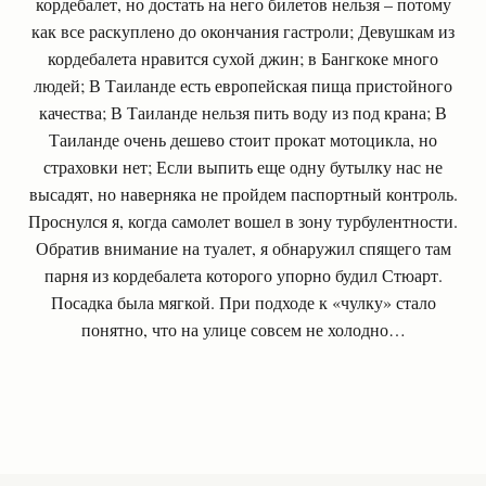
кордебалет, но достать на него билетов нельзя – потому
как все раскуплено до окончания гастроли; Девушкам из
кордебалета нравится сухой джин; в Бангкоке много
людей; В Таиланде есть европейская пища пристойного
качества; В Таиланде нельзя пить воду из под крана; В
Таиланде очень дешево стоит прокат мотоцикла, но
страховки нет; Если выпить еще одну бутылку нас не
высадят, но наверняка не пройдем паспортный контроль.
Проснулся я, когда самолет вошел в зону турбулентности.
Обратив внимание на туалет, я обнаружил спящего там
парня из кордебалета которого упорно будил Стюарт.
Посадка была мягкой. При подходе к «чулку» стало
понятно, что на улице совсем не холодно…