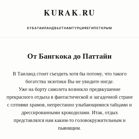
KURAK
.
RU
КУБА
ТАИЛАНД
ВЬЕТНАМ
ТУРЦИЯ
ЕГИПЕТ
КРЫМ
От Бангкока до Паттайи
В Таиланд стоит съездить хотя бы потому, что такого
богатства экзотики Вы не увидите нигде.
Уже на борту самолета возникло предвкушение
прекрасного отдыха в фантастической и загадочной стране
с сотнями храмов, непрестанно улыбающимися тайцами и
дрессированными крокодилами. Итак, отдых
представлялся нам каким-то головокружительным и
пьянящим.