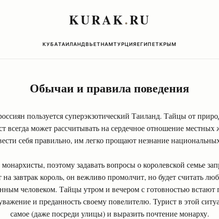
KURAK
.
RU
КУБА
ТАИЛАНД
ВЬЕТНАМ
ТУРЦИЯ
ЕГИПЕТ
КРЫМ
Обычаи и правила поведения
россиян пользуется суперэкзотический Таиланд. Тайцы от прир
ст всегда может рассчитывать на сердечное отношение местных 
вести себя правильно, им легко прощают незнание национальны
 монархисты, поэтому задавать вопросы о королевской семье зап
ст на завтрак король, он вежливо промолчит, но будет считать л
нным человеком. Тайцы утром и вечером с готовностью встают
важение и преданность своему повелителю. Турист в этой ситу
самое (даже посреди улицы) и выразить почтение монарху.