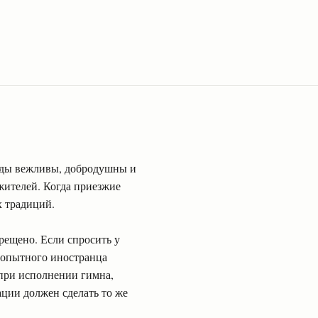
оды вежливы, добродушны и
жителей. Когда приезжие
х традиций.
рещено. Если спросить у
юбопытного иностранца
 при исполнении гимна,
ации должен сделать то же