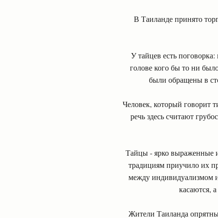
В Таиланде принято торг
У тайцев есть поговорка: 
голове кого бы то ни было
были обращены в сто
Человек, который говорит т
речь здесь считают грубо
Тайцы - ярко выраженные 
традициям приучило их пр
между индивидуализмом и 
касаются, 
Жители Таиланда опрятны