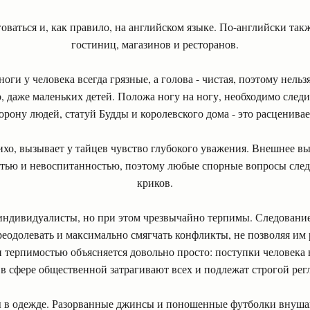
оваться и, как правило, на английском языке. По-английски так
гостиниц, магазинов и ресторанов.
ноги у человека всегда грязные, а голова - чистая, поэтому нельз
, даже маленьких детей. Положа ногу на ногу, необходимо следи
рону людей, статуй Будды и королевского дома - это расценивае
ихо, вызывает у тайцев чувство глубокого уважения. Внешнее 
стью и невоспитанностью, поэтому любые спорные вопросы след
криков.
индивидуалисты, но при этом чрезвычайно терпимы. Следовани
еодолевать и максимально смягчать конфликты, не позволяя им 
терпимостью объясняется довольно просто: поступки человека 
а в сфере общественной затрагивают всех и подлежат строгой рег
 в одежде. Разорванные джинсы и поношенные футболки внуш