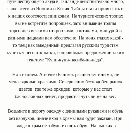
путешествующего люда в Таиланде действительно много,
чаще всего из Японии и Китая. Тайцы стали привыкать и
к наших соотечественниковам. На туристических тропах
вы не встретите попрошаек, зато внимание толпы
торговцев всякими открытками, зонтиками, мишурой и
разными цацками вам обеспечено. На моих глазах какой-
то таец как заведенный предлагал русским туристам
купить у него открытки, сопровождая предложение таким
текстом: "Купи-купи-пасиба-не-нада".
Но это днем. А ночью Бангкок расцветает иными, не
менее яркими красками. Совершенно бесподобен рынок
цветов, где те же орхидеи, которые у нас стоят
баснословных денег, продаются чуть ли не на вес.
Возьмите в дорогу одежду с длинными рукавами и обувь
без каблуков, иначе вход в храмы вам будет заказан. При
входе в храм не забудьте снять обувь. На рынках в