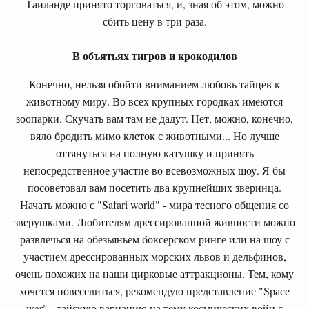
Таиланде принято торговаться, и, зная об этом, можно
сбить цену в три раза.
В объятьях тигров и крокодилов
Конечно, нельзя обойти вниманием любовь тайцев к
животному миру. Во всех крупных городках имеются
зоопарки. Скучать вам там не дадут. Нет, можно, конечно,
вяло бродить мимо клеток с животными... Но лучше
оттянуться на полную катушку и принять
непосредственное участие во всевозможных шоу. Я бы
посоветовал вам посетить два крупнейших зверинца.
Начать можно с "Safari world" - мира тесного общения со
зверушками. Любителям дрессированной живности можно
развлечься на обезьяньем боксерском ринге или на шоу с
участием дрессированных морских львов и дельфинов,
очень похожих на наши цирковые аттракционы. Тем, кому
хочется повеселиться, рекомендую представление "Spасе
war" - тайскую вариацию на тему космических войн с