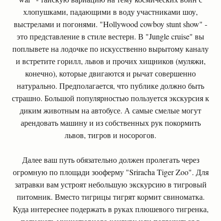
хлопушками, падающими в воду участниками шоу,
выстрелами и погонями. "Hollywood cowboy stunt show" -
это представление в стиле вестерн. В "Jungle cruise" вы
поплывете на лодочке по искусственно вырытому каналу
и встретите горилл, львов и прочих хищников (муляжи,
конечно), которые двигаются и рычат совершенно
натурально. Предполагается, что публике должно быть
страшно. Большой популярностью пользуется экскурсия к
диким животным на автобусе. А самые смелые могут
арендовать машину и из собственных рук покормить
львов, тигров и носорогов.
Далее ваш путь обязательно должен пролегать через
огромную по площади зооферму "Sriracha Tiger Zoo". Для
затравки вам устроят небольшую экскурсию в тигровый
питомник. Вместо тигрицы тигрят кормит свиноматка.
Куда интереснее подержать в руках плюшевого тигренка,