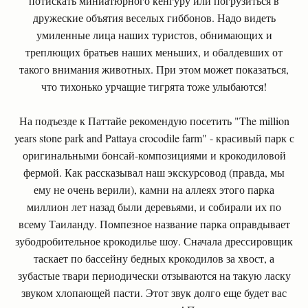
потискать миниатюрного кенгуру или погрузиться в
дружеские объятия веселых гиббонов. Надо видеть
умиленные лица наших туристов, обнимающих и
треплющих братьев наших меньших, и обалдевших от
такого внимания животных. При этом может показаться,
что тихонько урчащие тигрята тоже улыбаются!
На подъезде к Паттайе рекомендую посетить "The million
years stone park and Pattaya crocodile farm" - красивый парк с
оригинальными бонсай-композициями и крокодиловой
фермой. Как рассказывал наш экскурсовод (правда, мы
ему не очень верили), камни на аллеях этого парка
миллион лет назад были деревьями, и собирали их по
всему Таиланду. Помпезное название парка оправдывает
зубодробительное крокодилье шоу. Сначала дрессировщик
таскает по бассейну бедных крокодилов за хвост, а
зубастые твари периодически отзываются на такую ласку
звуком хлопающей пасти. Этот звук долго еще будет вас