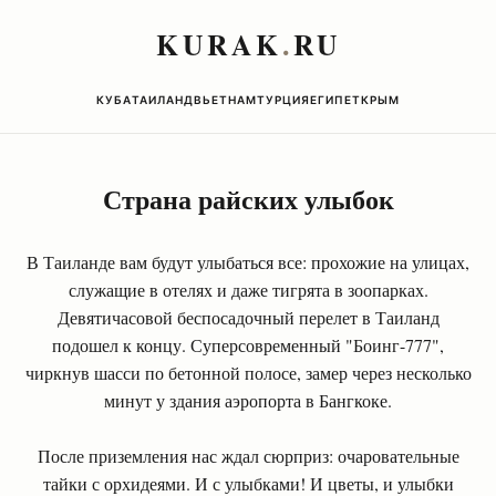
KURAK
.
RU
КУБА
ТАИЛАНД
ВЬЕТНАМ
ТУРЦИЯ
ЕГИПЕТ
КРЫМ
Страна райских улыбок
В Таиланде вам будут улыбаться все: прохожие на улицах,
служащие в отелях и даже тигрята в зоопарках.
Девятичасовой беспосадочный перелет в Таиланд
подошел к концу. Суперсовременный "Боинг-777",
чиркнув шасси по бетонной полосе, замер через несколько
минут у здания аэропорта в Бангкоке.
После приземления нас ждал сюрприз: очаровательные
тайки с орхидеями. И с улыбками! И цветы, и улыбки