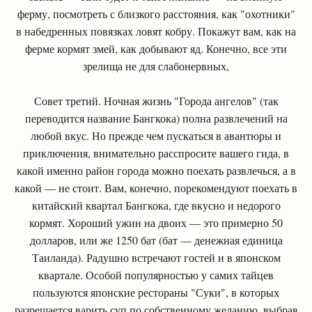
ферму, посмотреть с близкого расстояния, как "охотники"
в набедренных повязках ловят кобру. Покажут вам, как на
ферме кормят змей, как добывают яд. Конечно, все эти
зрелища не для слабонервных,
Совет третий. Ночная жизнь "Города ангелов" (так
переводится название Бангкока) полна развлечений на
любой вкус. Но прежде чем пускаться в авантюры и
приключения, внимательно расспросите вашего гида, в
какой именно район города можно поехать развлечься, а в
какой — не стоит. Вам, конечно, порекомендуют поехать в
китайский квартал Бангкока, где вкусно и недорого
кормят. Хороший ужин на двоих — это примерно 50
долларов, или же 1250 бат (бат — денежная единица
Таиланда). Радушно встречают гостей и в японском
квартале. Особой популярностью у самих тайцев
пользуются японские рестораны "Суки", в которых
разрешается варить суп по собственному желанию, выбрав