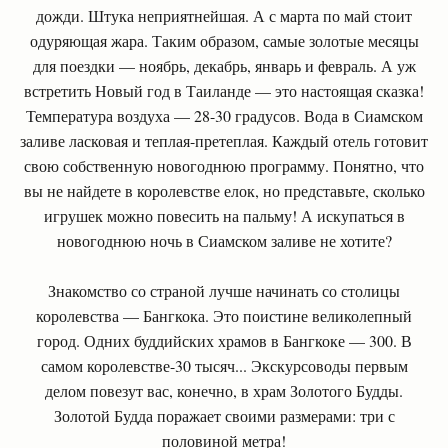
дожди. Штука неприятнейшая. А с марта по май стоит
одуряющая жара. Таким образом, самые золотые месяцы
для поездки — ноябрь, декабрь, январь и февраль. А уж
встретить Новый год в Таиланде — это настоящая сказка!
Температура воздуха — 28-30 градусов. Вода в Сиамском
заливе ласковая и теплая-претеплая. Каждый отель готовит
свою собственную новогоднюю программу. Понятно, что
вы не найдете в королевстве елок, но представьте, сколько
игрушек можно повесить на пальму! А искупаться в
новогоднюю ночь в Сиамском заливе не хотите?
Знакомство со страной лучше начинать со столицы
королевства — Бангкока. Это поистине великолепный
город. Одних буддийских храмов в Бангкоке — 300. В
самом королевстве-30 тысяч... Экскурсоводы первым
делом повезут вас, конечно, в храм Золотого Будды.
Золотой Будда поражает своими размерами: три с
половиной метра!