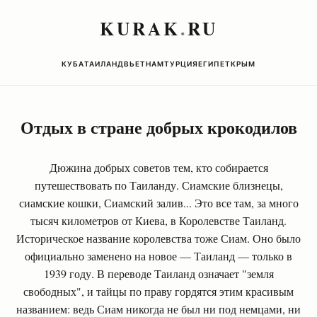
KURAK
.
RU
КУБА
ТАИЛАНД
ВЬЕТНАМ
ТУРЦИЯ
ЕГИПЕТ
КРЫМ
Отдых в стране добрых крокодилов
Дюжина добрых советов тем, кто собирается
путешествовать по Таиланду. Сиамские близнецы,
сиамские кошки, Сиамский залив... Это все там, за много
тысяч километров от Киева, в Королевстве Таиланд.
Историческое название королевства тоже Сиам. Оно было
официально заменено на новое — Таиланд — только в
1939 году. В переводе Таиланд означает "земля
свободных", и тайцы по праву гордятся этим красивым
названием: ведь Сиам никогда не был ни под немцами, ни