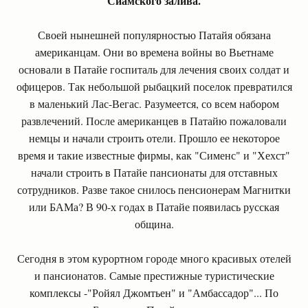
Сиамского залива.
Своей нынешней популярностью Патайя обязана
американцам. Они во времена войны во Вьетнаме
основали в Патайе госпиталь для лечения своих солдат и
офицеров. Так небольшой рыбацкий поселок превратился
в маленький Лас-Вегас. Разумеется, со всем набором
развлечений. После американцев в Патайю пожаловали
немцы и начали строить отели. Прошло ее некоторое
время и такие известные фирмы, как "Сименс" и "Хехст"
начали строить в Патайе пансионаты для отставных
сотрудников. Разве такое снилось пенсионерам Магнитки
или БАМа? В 90-х годах в Патайе появилась русская
община.
Сегодня в этом курортном городе много красивых отелей
и пансионатов. Самые престижные туристические
комплексы -"Ройял Джомтьен" и "Амбассадор"... По