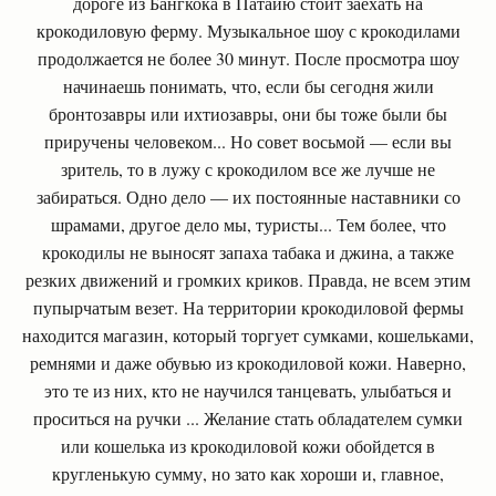
дороге из Бангкока в Патайю стоит заехать на
крокодиловую ферму. Музыкальное шоу с крокодилами
продолжается не более 30 минут. После просмотра шоу
начинаешь понимать, что, если бы сегодня жили
бронтозавры или ихтиозавры, они бы тоже были бы
приручены человеком... Но совет восьмой — если вы
зритель, то в лужу с крокодилом все же лучше не
забираться. Одно дело — их постоянные наставники со
шрамами, другое дело мы, туристы... Тем более, что
крокодилы не выносят запаха табака и джина, а также
резких движений и громких криков. Правда, не всем этим
пупырчатым везет. На территории крокодиловой фермы
находится магазин, который торгует сумками, кошельками,
ремнями и даже обувью из крокодиловой кожи. Наверно,
это те из них, кто не научился танцевать, улыбаться и
проситься на ручки ... Желание стать обладателем сумки
или кошелька из крокодиловой кожи обойдется в
кругленькую сумму, но зато как хороши и, главное,