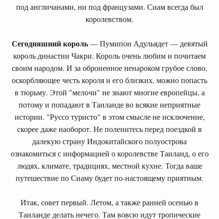
под англичанами, ни под французами. Сиам всегда был
королевством.
Сегодняшний король
— Пумипон Адульядет — девятый
король династии Чакри. Король очень любим и почитаем
своим народом. И за оброненное ненароком грубое слово,
оскорбляющее честь короля и его близких, можно попасть
в тюрьму. Этой "мелочи" не знают многие европейцы, а
потому и попадают в Таиланде во всякие неприятные
истории. "Руссо туристо" в этом смысле не исключение,
скорее даже наоборот. Не поленитесь перед поездкой в
далекую страну Индокитайского полуострова
ознакомиться с информацией о королевстве Таиланд, о его
людях, климате, традициях, местной кухне. Тогда ваше
путешествие по Сиаму будет по-настоящему приятным.
Итак, совет первый. Летом, а также ранней осенью в
Таиланде делать нечего. Там вовсю идут тропические