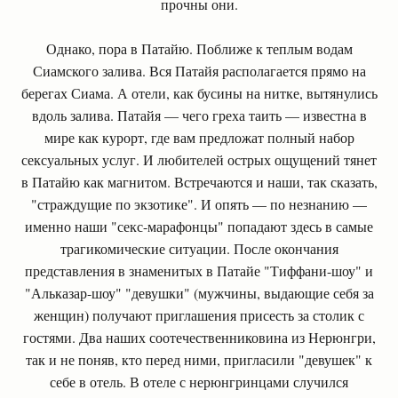
прочны они.
Однако, пора в Патайю. Поближе к теплым водам
Сиамского залива. Вся Патайя располагается прямо на
берегах Сиама. А отели, как бусины на нитке, вытянулись
вдоль залива. Патайя — чего греха таить — известна в
мире как курорт, где вам предложат полный набор
сексуальных услуг. И любителей острых ощущений тянет
в Патайю как магнитом. Встречаются и наши, так сказать,
"страждущие по экзотике". И опять — по незнанию —
именно наши "секс-марафонцы" попадают здесь в самые
трагикомические ситуации. После окончания
представления в знаменитых в Патайе "Тиффани-шоу" и
"Альказар-шоу" "девушки" (мужчины, выдающие себя за
женщин) получают приглашения присесть за столик с
гостями. Два наших соотечественниковина из Нерюнгри,
так и не поняв, кто перед ними, пригласили "девушек" к
себе в отель. В отеле с нерюнгринцами случился