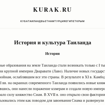
KURAK
.
RU
КУБА
ТАИЛАНД
ВЬЕТНАМ
ТУРЦИЯ
ЕГИПЕТ
КРЫМ
История и культура Таиланда
История
е образования на земле Таиланда стали возникать только с I тыс. н
и крупной империи Дваравати (Лаво). Наличие новых государс
йнам, ослаблявшим все эти страны. В результате в XI в. Камб
II вв. на окраинах современного Таиланда появились новые кня
нившись, они нанесли поражение кхмерам и создали новую импе
ло силу княжество Сиам. В XVII в. оно открыло свои фактории
зовались этим как поводом для завоевания Сиама и развернули 