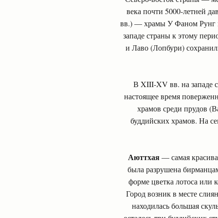
века почти 5000-летней да
вв.) — храмы У Фаном Рунг 
западе страны к этому пери
и Лаво (Лопбури) сохранил
В XIII-XV вв. на западе
настоящее время поверженн
храмов среди прудов (В
буддийских храмов. На се
Аюттхая
— самая красивая
была разрушена бирманцам
форме цветка лотоса или
Город возник в месте слия
находилась большая скул
осталось три буддийских ст