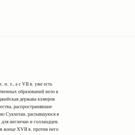
. э., а с VII в. уже есть
твенных образований вело к
оджийская держава кхмеров
жества, распространявшие
рию Сукхотаи, распавшуюся в
 для англичан и голландцев.
в конце XVII в. против него