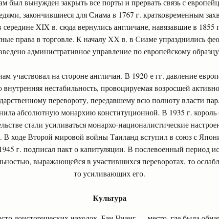
иам был вынужден закрыть все порты и прервать связь с европей
едями, закончившиеся для Сиама в 1767 г. кратковременным захв
в середине XIX в. сюда вернулись англичане, навязавшие в 1855 
ные права в торговле. К началу XX в. в Сиаме упразднились фе
введено административное управление по европейскому образцу
м участвовал на стороне англичан. В 1920-е гг. давление европ
ко внутренняя нестабильность, провоцируемая возросшей активн
сударственному перевороту, передавшему всю полноту власти па
нила абсолютную монархию конституционной. В 1935 г. король от
тельстве стали усиливаться монархо-националистические настроен
. В ходе Второй мировой войны Таиланд вступил в союз с Япони
1945 г. подписал пакт о капитуляции. В послевоенный период ис
ильностью, выражающейся в участившихся переворотах, то осла
то усиливающих его.
Культура
сто доисторических находок. Бан Чианг — место, где была обна