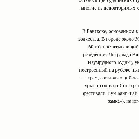
многие из неповторимых х
В Бангкоке, основанном в
зодчества. В городе около 
60 га), насчитывающий 
резиденция Читралада Ви
Изумрудного Будды), у
построенный на рубеже ны
— храм, составляющий час
ярко празднуют Сонгкра
фестивали: Бун Банг Фай 
замка»), на ю