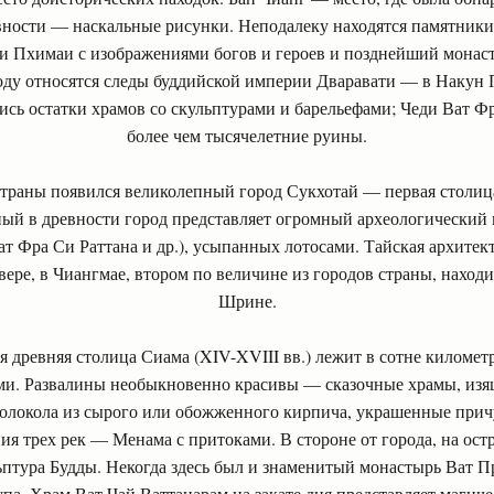
вности — наскальные рисунки. Неподалеку находятся памятники
и Пхимаи с изображениями богов и героев и позднейший монас
оду относятся следы буддийской империи Дваравати — в Накун 
ись остатки храмов со скульптурами и барельефами; Чеди Ват 
более чем тысячелетние руины.
 страны появился великолепный город Сукхотай — первая столица
ый в древности город представляет огромный археологический 
ат Фра Си Раттана и др.), усыпанных лотосами. Тайская архитек
вере, в Чиангмае, втором по величине из городов страны, наход
Шрине.
 древняя столица Сиама (XIV-XVIII вв.) лежит в сотне километ
и. Развалины необыкновенно красивы — сказочные храмы, изя
 колокола из сырого или обожженного кирпича, украшенные при
ния трех рек — Менама с притоками. В стороне от города, на ост
ьптура Будды. Некогда здесь был и знаменитый монастырь Ват Пр
упа. Храм Ват Чай Ваттанарам на закате дня представляет магич