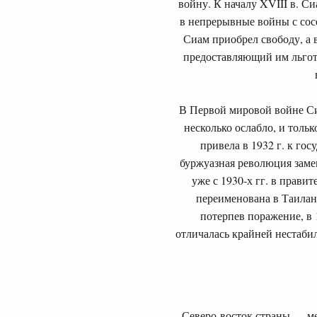
войну. К началу XVIII в. С
в непрерывные войны с сос
Сиам приобрел свободу, а 
предоставляющий им льгот
В Первой мировой войне Сиа
несколько ослабло, и толь
привела в 1932 г. к го
буржуазная революция заме
уже с 1930-х гг. в прави
переименована в Таилан
потерпев поражение, в 
отличалась крайней нестаб
Северо-восток страны — ме