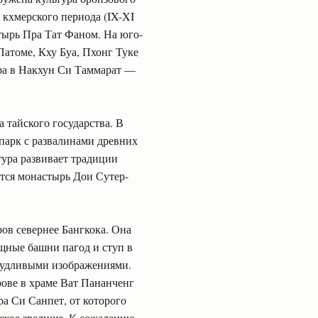
 кхмерского периода (IX-XI
тырь Пра Тат Фаном. На юго-
Патоме, Кху Буа, Пхонг Туке
Фра в Накхун Си Таммарат —
 тайского государства. В
парк с развалинами древних
тура развивает традиции
ится монастырь Дои Сутер-
ров севернее Бангкока. Она
щные башни пагод и ступ в
чудливыми изображениями.
рове в храме Ват Пананченг
а Си Санпет, от которого
еское зрелище. К сожалению,