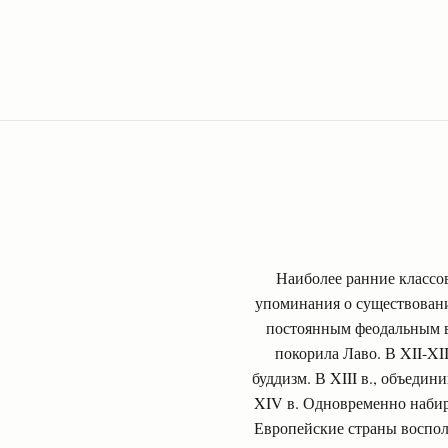
Наиболее ранние классовы
упоминания о существовани
постоянным феодальным во
покорила Лаво. В XII-XI
буддизм. В XIII в., объеди
XIV в. Одновременно набира
Европейские страны восполь