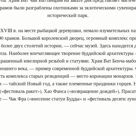
рамов были разграблены охотниками за экзотическими сувенирам
исторический парк.
 XVIII в. на месте рыбацкой деревушки, немало изумительных па
300 храмов. Большой королевский дворец, огромный комплекс п
более двух столетий истории, — сейчас музей. Здесь находится
лла. Наиболее впечатляющее творение буддийской архитектуры 
крашенный ювелирной резьбой и статуями. Храм Ват Бенча-маб
нешнего века, — пример современной буддийской архитектуры.
ть комплекса старых резиденций — место коронации монархов. 
н — тайский Новый год, а также племенные праздники горцев. Н
(«фестиваль ракет»), Хао Фанса («возвращение дождей»), Праса
ге — Чак Фра («внесение статуи Будды» и «фестиваль десяти лун