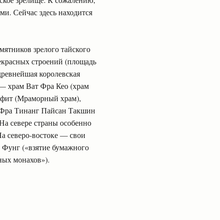
и. Сейчас здесь находится
мятников зрелого тайского
рекрасных строений (площадь
 древнейшая королевская
— храм Ват Фра Кео (храм
офит (Мраморный храм),
 Фра Тинанг Пайсан Такшин
На севере страны особенно
а северо-востоке — свои
т Фунг («взятие бумажного
ных монахов»).