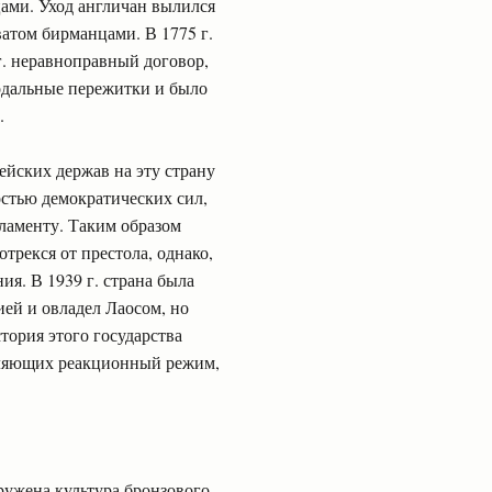
цами. Уход англичан вылился
атом бирманцами. В 1775 г.
г. неравноправный договор,
одальные пережитки и было
.
ейских держав на эту страну
остью демократических сил,
рламенту. Таким образом
рекся от престола, однако,
ия. В 1939 г. страна была
ей и овладел Лаосом, но
тория этого государства
бляющих реакционный режим,
ружена культура бронзового