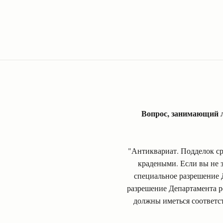
Вопрос, занимающий л
"Антиквариат. Подделок ср
крадеными. Если вы не з
специальное разрешение Д
разрешение Департамента ре
должны иметься соответст