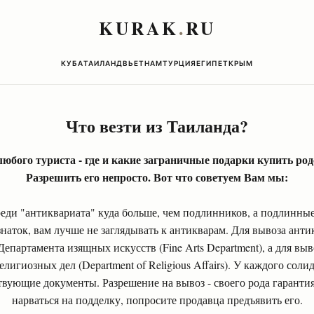
KURAK
.
RU
КУБА
ТАИЛАНД
ВЬЕТНАМ
ТУРЦИЯ
ЕГИПЕТ
КРЫМ
Что везти из Таиланда?
юбого туриста - где и какие заграничные подарки купить род
Разрешить его непросто. Вот что советуем Вам мы:
еди "антиквариата" куда больше, чем подлинников, а подлинны
наток, вам лучше не заглядывать к антикварам. Для вывоза ант
епартамента изящных искусств (Fine Arts Department), а для выв
лигиозных дел (Department of Religious Affairs). У каждого соли
вующие документы. Разрешение на вывоз - своего рода гаранти
нарваться на подделку, попросите продавца предъявить его.