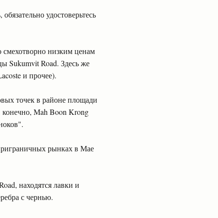
 обязательно удостоверьтесь
о смехотворно низким ценам
цы Sukumvit Road. Здесь же
coste и прочее).
овых точек в районе площади
, конечно, Mah Boon Krong
ноков".
приграничных рынках в Мае
Road, находятся лавки и
еребра с чернью.