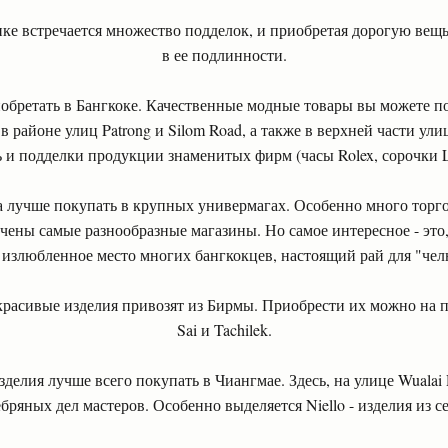
е встречается множество подделок, и приобретая дорогую вещь,
в ее подлинности.
иобретать в Бангкоке. Качественные модные товары вы можете п
 районе улиц Patrong и Silom Road, а также в верхней части ули
 и подделки продукции знаменитых фирм (часы Rolex, сорочки La
а лучше покупать в крупных универмагах. Особенно много торг
точены самые разнообразные магазины. Но самое интересное - это
, излюбленное место многих бангкокцев, настоящий рай для "чел
красивые изделия привозят из Бирмы. Приобрести их можно на 
Sai и Tachilek.
делия лучше всего покупать в Чиангмае. Здесь, на улице Wualai 
бряных дел мастеров. Особенно выделяется Niello - изделия из с