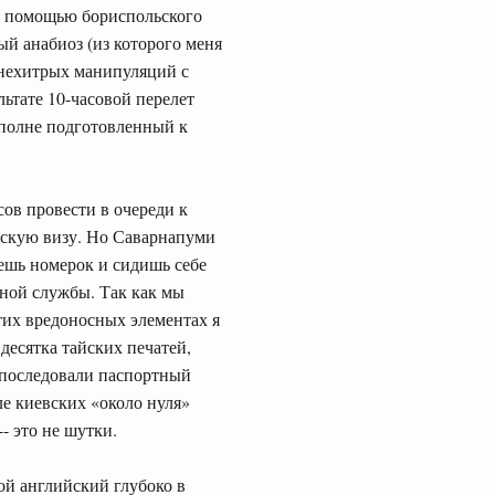
 С помощью бориспольского
ый анабиоз (из которого меня
 нехитрых манипуляций с
льтате 10-часовой перелет
 вполне подготовленный к
сов провести в очереди к
ескую визу. Но Саварнапуми
чаешь номерок и сидишь себе
нной службы. Так как мы
тих вредоносных элементах я
десятка тайских печатей,
е последовали паспортный
е киевских «около нуля»
- это не шутки.
вой английский глубоко в