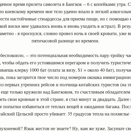
дачное время прилета самолета в Бангкок -- 6 с копейками утра.
по киевскому времени мое тело удачно впало в легкий алкогольн
ести настойчивые стюардессы для приема пищи, но с помощью
кой виски мне удавалось вновь и вновь уходить в астрал). В резу
метно - я проснулся, словно провел ночь в своей кровати, уже
пятичасовой разнице во времени.
беспокоило, -- это потенциальная необходимость пару-тройку ча
чтобы обдать его устоявшимся перегаром и получить туристич
ываешь клерку 1000 бат (плата за визу, $1 = около 40 бат), полу
шь, пока загорится твое число под номером окошка иммиграцио
из первых утренних рейсов и полчища китайских туристов (на э
 еще только кружили над Бангкоком, то счастливым обладателем 
ть свои кровные в этой стране, я стал минут за двадцать. Дале
е попытки избавиться от теплых вещей в ожидании багажа. Посл
йский Цельсий просто убивает: 35 градусов тепла на похмелье -
лухонемой? Язык жестов не знаете? Ну, вам же хуже. Засуньте с