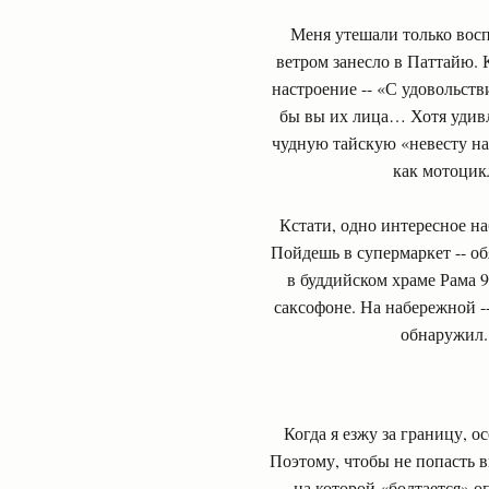
Меня утешали только вос
ветром занесло в Паттайю.
настроение -- «С удовольстви
бы вы их лица… Хотя удивл
чудную тайскую «невесту на 
как мотоцикл
Кстати, одно интересное на
Пойдешь в супермаркет -- об
в буддийском храме Рама 
саксофоне. На набережной -
обнаружил. 
Когда я езжу за границу, о
Поэтому, чтобы не попасть в
на которой «болтается» о