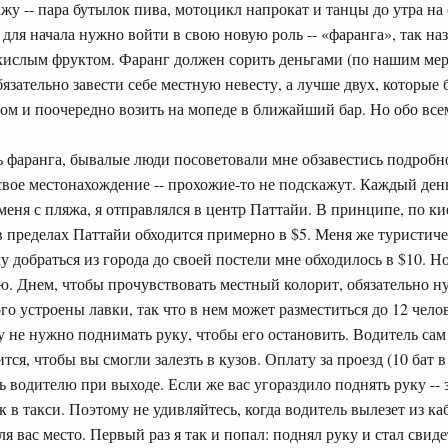
жу -- пара бутылок пива, мотоцикл напрокат и танцы до утра н
Но для начала нужно войти в свою новую роль -- «фаранга», так н
кислым фруктом. Фаранг должен сорить деньгами (по нашим мерк
бязательно завести себе местную невесту, а лучше двух, которые 
вом и поочередно возить на мопеде в ближайший бар. Но обо все
ь фаранга, бывалые люди посоветовали мне обзавестись подробно
свое местонахождение -- прохожие-то не подскажут. Каждый день
еня с пляжа, я отправлялся в центр Паттайи. В принципе, по к
в пределах Паттайи обходится примерно в $5. Меня же туристич
у добраться из города до своей постели мне обходилось в $10. Но
ью. Днем, чтобы прочувствовать местный колорит, обязательно ну
ого устроены лавки, так что в нем может разместиться до 12 челов
 не нужно поднимать руку, чтобы его остановить. Водитель сам
тся, чтобы вы смогли залезть в кузов. Оплату за проезд (10 бат в 
ь водителю при выходе. Если же вас угораздило поднять руку -- 
 в такси. Поэтому не удивляйтесь, когда водитель вылезет из к
я вас место. Первый раз я так и попал: поднял руку и стал свиде