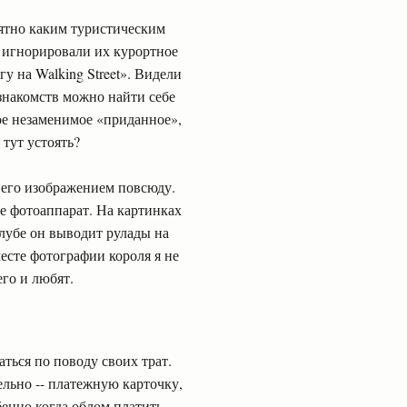
ятно каким туристическим
 игнорировали их курортное
гу на Walking Street». Видели
знакомств можно найти себе
кое незаменимое «приданное»,
 тут устоять?
с его изображением повсюду.
бе фотоаппарат. На картинках
лубе он выводит рулады на
есте фотографии короля я не
его и любят.
аться по поводу своих трат.
ельно -- платежную карточку,
бенно когда облом платить