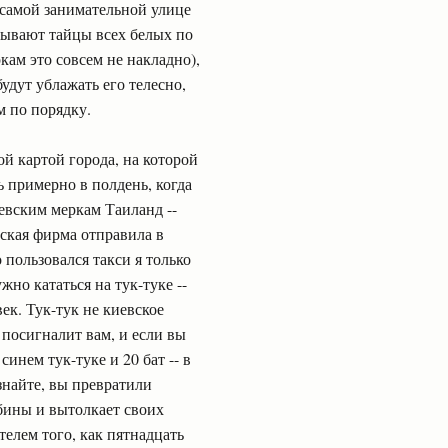
а самой занимательной улице
азывают тайцы всех белых по
ам это совсем не накладно),
будут ублажать его телесно,
м по порядку.
й картой города, на которой
 примерно в полдень, когда
иевским меркам Таиланд --
еская фирма отправила в
 пользовался такси я только
жно кататься на тук-туке --
ек. Тук-тук не киевское
 посигналит вам, и если вы
синем тук-туке и 20 бат -- в
знайте, вы превратили
абины и вытолкает своих
телем того, как пятнадцать