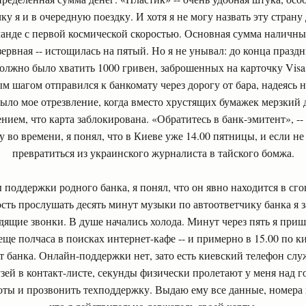
у я и в очередную поездку. И хотя я не могу назвать эту страну
ланде с первой космической скоростью. Основная сумма наличных
ервная -- истощилась на пятый. Но я не унывал: до конца праздн
 должно было хватить 1000 гривен, заброшенных на карточку Visa
ым шагом отправился к банкомату через дорогу от бара, надеясь
ыло мое отрезвление, когда вместо хрустящих бумажек мерзкий
ием, что карта заблокирована. «Обратитесь в банк-эмитент», -
 во времени, я понял, что в Киеве уже 14.00 пятницы, и если не
превратиться из украинского журналиста в тайского бомжа.
 поддержки родного банка, я понял, что он явно находится в сг
сть прослушать десять минут музыки по автоответчику банка я 
дящие звонки. В душе начались холода. Минут через пять я приш
еще полчаса в поисках интернет-кафе -- и примерно в 15.00 по 
т банка. Онлайн-поддержки нет, зато есть киевский телефон сл
ей в контакт-листе, секунды физически пролетают у меня над г
боты и прозвонить техподдержку. Выдаю ему все данные, номера