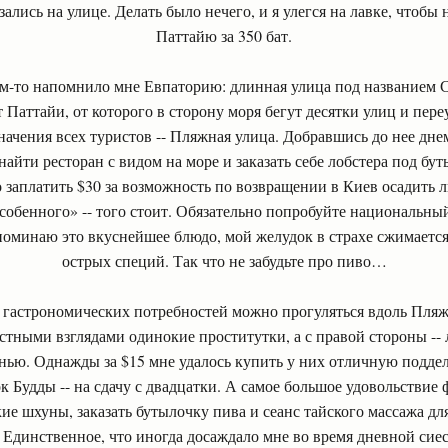
ались на улице. Делать было нечего, и я улегся на лавке, чтобы 
Паттайю за 350 бат.
м-то напомнило мне Евпаторию: длинная улица под названием 
 Паттайи, от которого в сторону моря бегут десятки улиц и пере
начения всех туристов -- Пляжная улица. Добравшись до нее дн
найти ресторан с видом на море и заказать себе лобстера под бу
но заплатить $30 за возможность по возвращении в Киев осадить 
особенного» -- того стоит. Обязательно попробуйте национальный
поминаю это вкуснейшее блюдо, мой желудок в страхе сжимается
острых специй. Так что не забудьте про пиво…
 гастрономических потребностей можно прогуляться вдоль Пля
устными взглядами одинокие проститутки, а с правой стороны -- 
нью. Однажды за $15 мне удалось купить у них отличную подделк
к Будды -- на сдачу с двадцатки. А самое большое удовольствие 
ие шхуны, заказать бутылочку пива и сеанс тайского массажа дл
. Единственное, что иногда досаждало мне во время дневной сие