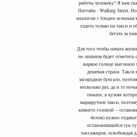
работы человеку? Я вам ска
Паттайи - Walking Street. 
аналогии с бледно-зеленым 
ездить только на такси и о
бегать за пи
Для того чтобы начать жизн
не лишним будет отметить 
жаркое солнце выгоняло м
дешевая страна. Такси 
загородное бунгало, поэтом
несколько раз, да и то ноч
пикапе, в кузове котор
маршрутное такси, поэтому
кивнете головой -- останови
белом) нужно отдават
остановившийся тук-тук
пассажиров, освобождая дл