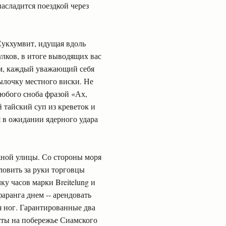
насладится поездкой через
Сукхумвит, идущая вдоль
улков, в итоге выводящих вас
ем, каждый уважающий себя
тылочку местного виски. Не
любого сноба фразой «Ах,
 тайский суп из креветок и
 в ожидании ядерного удара
жной улицы. Со стороны моря
ловить за руки торговцы
у часов марки Breitelung и
фаранга днем -- арендовать
я ног. Гарантированные два
сты на побережье Сиамского