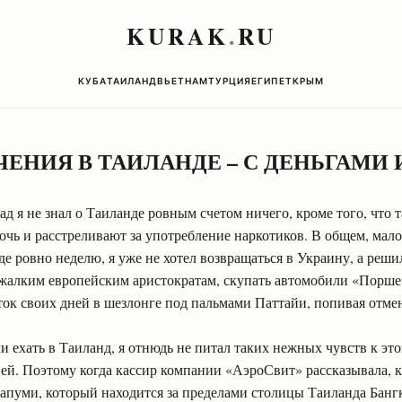
KURAK
.
RU
КУБА
ТАИЛАНД
ВЬЕТНАМ
ТУРЦИЯ
ЕГИПЕТ
КРЫМ
ЕНИЯ В ТАИЛАНДЕ – С ДЕНЬГАМИ И
ад я не знал о Таиланде ровным счетом ничего, кроме того, что т
очь и расстреливают за употребление наркотиков. В общем, мало 
е ровно неделю, я уже не хотел возвращаться в Украину, а решил
 жалким европейским аристократам, скупать автомобили «Порше»
ток своих дней в шезлонге под пальмами Паттайи, попивая отме
 ехать в Таиланд, я отнюдь не питал таких нежных чувств к это
ней. Поэтому когда кассир компании «АэроСвит» рассказывала, ка
пуми, который находится за пределами столицы Таиланда Бангко