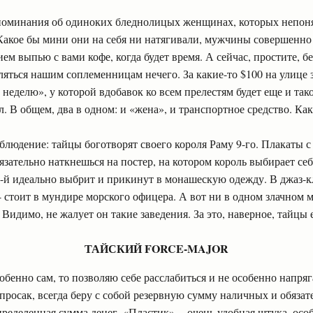
поминания об одиноких бледнолицых женщинах, которых непон
 Какое бы мини они на себя ни натягивали, мужчины совершенно
ем выпью с вами кофе, когда будет время. А сейчас, простите, бе
яться нашим соплеменницам нечего. За какие-то $100 на улице 
неделю», у которой вдобавок ко всем прелестям будет еще и та
. В общем, два в одном: и «жена», и транспортное средство. Как
блюдение: тайцы боготворят своего короля Раму 9-го. Плакаты 
язательно наткнешься на постер, на котором король выбирает се
9-й идеально выбрит и прикинут в монашескую одежду. В джаз-к
- стоит в мундире морского офицера. А вот ни в одном злачном м
Видимо, не жалует он такие заведения. За это, наверное, тайцы 
ТАЙСКИЙ FORCE-MAJOR
собенно сам, то позволяю себе расслабиться и не особенно напряг
просак, всегда беру с собой резервную сумму наличных и обязат
пределенная сумма денег. «Пластик» -- очень удобная штука, осо