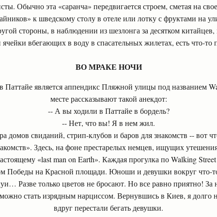
ристы. Обычно эта «саранча» передвигается строем, сметая на сво
чайников» к шведскому столу в отеле или лотку с фруктами на ул
 другой стороны, в наблюдении из шезлонга за десятком китайцев,
 ячейки вбегающих в воду в спасательных жилетах, есть что-то
ВО МРАКЕ НОЧИ
 Паттайе является аппендикс Пляжной улицы под названием Walk
месте рассказывают такой анекдот:
-- А вы ходили в Паттайе в бордель?
-- Нет, что вы! Я в нем жил.
а домов свиданий, стрип-клубов и баров для знакомств -- вот чт
акомств». Здесь, на фоне престарелых немцев, ищущих утешения
астоящему «last man on Earth». Каждая прогулка по Walking Stree
ом Победы на Красной площади. Юноши и девушки вокруг что-то
и… Разве только цветов не бросают. Но все равно приятно! За
можно стать изрядным нарциссом. Вернувшись в Киев, я долго 
вдруг перестали бегать девушки.