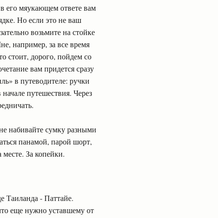
а в его мяукающем ответе вам
ядке. Но если это не ваш
зательно возьмите на стойке
не, например, за все время
то стоит, дорого, пойдем со
очетание вам придется сразу
иль» в путеводителе: ручки
 начале путешествия. Через
редничать.
 не набивайте сумку разными
ться панамой, парой шорт,
 месте. За копейки.
е Таиланда - Паттайе.
что еще нужно уставшему от