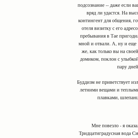
подсознание -- даже если ва
вряд ли удастся. На выс
контингент для общения, го
отеля визитку с его адрес
пребывания в Тае пригодили
мной и отвали. А, ну и еще
же, как только вы на свое
домиком, поклон с улыбкой
пару дней
Буддизм не приветствует из
летними вещами и теплыми
плавками, шлепанца
Мне повезло - я оказ
Тридцатиградусная вода Си