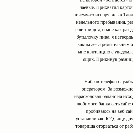
чаевые. Прихватил карточк
почему-то испарялись в Таи
недельного пребывания, рез
еще три дня, и мне как раз
бутылочку пива, я нетверд
каким же стремительным б
мне квитанцию с уведомлен
ящик. Прикинув разницу
Набрав телефон службы
оператором. За возможно
израсходовал баланс на исхо
любимого банка есть сайт: 
пробиваюсь на веб-сай
устанавливаю ICQ, ищу друз
товарища оторваться от ра