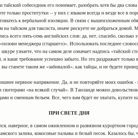
ш тайский собеседник его понимает, разобрать хотя бы два слов
оте только проститутки -- у них с языком всегда и везде все в пор
товьтесь к вербальной изоляции. В связи с вышеизложенным обя
ом на тайском для таксиста, иначе рискуете не добраться домой. М
сь всего пять-семь английских слов: да, нет, спасибо, сколько э
 «позови менеджера (старшего)». Использовать последнее словос
й шкуре узнаете, что на самом деле означает надпись «тайский ст
, и ваше требование успешно забыто. Но это раздражает только в
 вы станете таким же «забивалой», как тайцы, и не будете приве
лишнее нервное напряжение. Да, и не повторяйте моих ошибок -
 свитерами «на всякий случай». В Таиланде можно довольствова
ми и сменным бельем. Все, чего вам будет не хватать, купите на
ПРИ СВЕТЕ ДНЯ
ался, наверное, в самом оживленном и развязном курортном город
амского залива, кокосовые пальмы и белый песок. Казалось бы, 