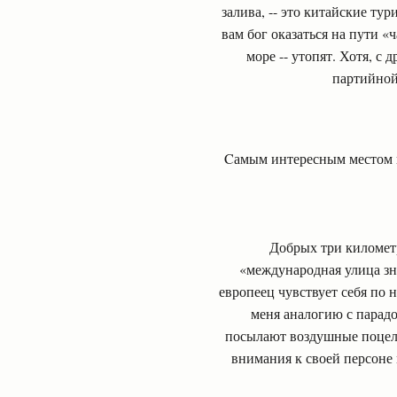
залива, -- это китайские ту
вам бог оказаться на пути «
море -- утопят. Хотя, с
партийной
Cамым интересным местом в
Добрых три километр
«международная улица зн
европеец чувствует себя по н
меня аналогию с парад
посылают воздушные поцелу
внимания к своей персоне 