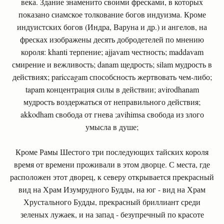
века. Здание знаменито своими фресками, в которых
показано сиамское толкование богов индуизма. Кроме
индуистских богов (Индра, Варуна и др.) и ангелов, на
фресках изображены десять добродетелей по мнению
короля: khanti терпение; ajjavam честность; maddavam
смирение и вежливость; danam щедрость; silam мудрость в
действиях; pariccagam способсность жертвовать чем-либо;
tapam концентрация силы в действии; avirodhanam
мудрость воздержаться от неправильного действия;
akkodham свобода от гнева ;avihimsa свобода из злого
умысла в душе;
Кроме Рамы Шестого три последующих тайских короля
время от времени проживали в этом дворце. С места, где
расположен этот дворец, к северу открывается прекрасный
вид на Храм Изумрудного Будды, на юг - вид на Храм
Хрустального Будды, прекрасный бриллиант среди
зеленых лужаек, и на запад - безупречный по красоте