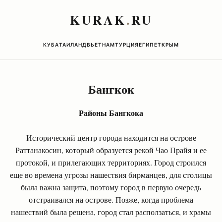
KURAK
.
RU
КУБА
ТАИЛАНД
ВЬЕТНАМ
ТУРЦИЯ
ЕГИПЕТ
КРЫМ
Бангкок
Районы Бангкока
Исторический центр города находится на острове
Раттанакосин, который образуется рекой Чао Прайя и ее
протокой, и прилегающих территориях. Город строился
еще во времена угрозы нашествия бирманцев, для столицы
была важна защита, поэтому город в первую очередь
отстраивался на острове. Позже, когда проблема
нашествий была решена, город стал расползаться, и храмы