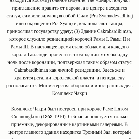
приглашение править от народа; а в центре находится
статуя, символизирующая собой Сиам (Pra Syamadevadhiraj
или сокращенно Pra Syam) и, как полагают тайцы,
приносящая государству удачу; (3) Здание Cakrabardibiman,
которое служило резиденцией королей Рамы I, Рамы II и
Рамы III. В настоящее время стало обачаем для каждого
короля Таиланде провести в этом здании хотя бы одну
ночь после коронации, подтверждая таким образом статус
Cakrabardibiman как личной резиденции. Здесь же и
хранятся регалии королевской власти, а неподалеку
располагаются Министерства обороны и иностранных дел.
Комплекс Чакри
Комплекс Чакри был построен при короле Раме Пятом
Culanongkorn (1868-1910). Сейчас используется только
приемные, декорированные картинными галереями. В
центре главного здания находится Тронный Зал, который