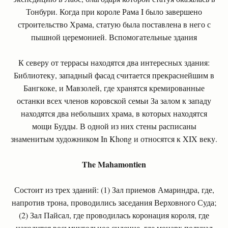
Тонбури. Когда при короле Рама I было завершено
строительство Храма, статую была поставлена в него с
пышной церемонией. Вспомогательные здания
К северу от террасы находятся два интересных здания:
Библиотеку, западный фасад считается прекраснейшим в
Бангкоке, и Мавзолей, где хранятся кремированные
останки всех членов коровской семьи За залом к западу
находятся два небольших храма, в которых находятся
мощи Будды. В одной из них стены расписаны
знаменитым художником In Khong и относятся к XIX веку.
The Mahamontien
Состоит из трех зданий: (1) Зал приемов Амариндра, где,
напротив трона, проводились заседания Верховного Суда;
(2) Зал Пайсал, где проводилась коронация короля, где
находится восьмиугольное сидение, где монарх получал