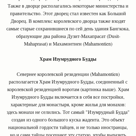
Также в дворце располагались некоторые министерства и
правительство. Этот дворец стал известен как Большой
Дворец. В комплекс королевского дворца также входят
самые старые сохранившиеся по сей день здания Бангкока,
образующие два района Дузит-Махапрасат (Dusit-
Mahaprasat) и Махамонтиен (Mahamontien)
Храм Изумрудного Будды
Севернее королевской резиденции (Mahamontien)
располагается Храм Изумрудного Будды, соединенный с
королевской резиденцией воротам (картинка выше). Храм
Изумрудного Будды включается в себя все постройки,
характерные для монастыря, кроме жилья для монахов:
здесь монахи не селились. Тот самый "Изумрудный Будда"
создан из одного большого куска жадеита. Это объект
национальной гордости тайцев, и не только иностранцы,
но и сами тайцы посещают эту статую, чтобы выразить