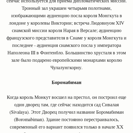
сейчас используется для приема дипломатических миссий.
Тронный зал украшен четырьмя полотнами,
изображающими аудиенцию посла короля Монгкута в
лондоне у королевы Виктории; встреча Людовиуом XIV
сиамской миссии короля Нарая в Версале; аудиенцию
французского представителя в Сиаме у короля Монгкута и
последнее - аудиенция сиамского посла у императора
Наполеона III в Фонтенбло. Большинство хрусталя в этом
зале было подарено европейскими монархами королю
Чулалунгкорну.
Боромабиман
Когда король Монкут восшел на престол, он построил еще
один дворец там, где сейчас находится сад Сивалая
(Sivalaya). Этот Дворец получил название Боромабиман
(Boromabiman). Здание постоянно перестраивалось,
современный его вариант появился только в начале XX