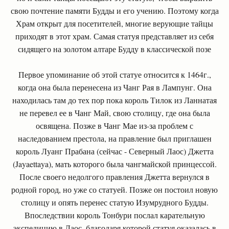
свою почтение памяти Будды и его учению. Поэтому когда
Храм открыт для посетителей, многие верующие тайцы
приходят в этот храм. Самая статуя представляет из себя
сидящего на золотом алтаре Будду в классической позе
Первое упоминание об этой статуе относится к 1464г.,
когда она была перенесена из Чанг Рая в Лампунг. Она
находилась там до тех пор пока король Тилок из Ланнатая
не перевел ее в Чанг Май, свою столицу, где она была
освящена. Позже в Чанг Мае из-за проблем с
наследованием престола, на правление был приглашен
король Луанг Прабана (сейчас - Северный Лаос) Джетта
(Jayaettaya), мать которого была чангмайской принцессой.
После своего недолгого правления Джетта вернулся в
родной город, но уже со статуей. Позже он постоил новую
столицу и опять перенес статую Изумрудного Будды.
Впоследствии король Тонбури послал карательную
экспедицию в Лаос, благодаря которой статуя оказалась в