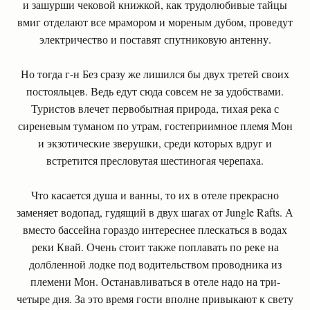
и зашурши чековой книжкой, как трудолюбивые тайцы
вмиг отделают все мрамором и мореным дубом, проведут
электричество и поставят спутниковую антенну.
Но тогда г-н Без сразу же лишился бы двух третей своих
постояльцев. Ведь едут сюда совсем не за удобствами.
Туристов влечет первобытная природа, тихая река с
сиреневым туманом по утрам, гостеприимное племя Мон
и экзотические зверушки, среди которых вдруг и
встретится пресловутая шестиногая черепаха.
Что касается душа и ванны, то их в отеле прекрасно
заменяет водопад, гудящий в двух шагах от Jungle Rafts. А
вместо бассейна гораздо интереснее плескаться в водах
реки Квай. Очень стоит также поплавать по реке на
долбленной лодке под водительством проводника из
племени Мон. Останавливаться в отеле надо на три-
четыре дня. За это время гости вполне привыкают к свету