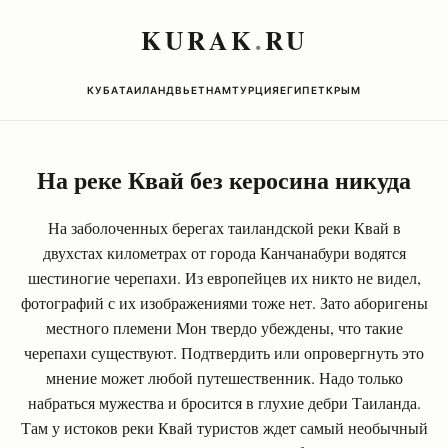
KURAK
.
RU
КУБА
ТАИЛАНД
ВЬЕТНАМ
ТУРЦИЯ
ЕГИПЕТ
КРЫМ
На реке Квай без керосина никуда
На заболоченных берегах таиландской реки Квай в
двухстах километрах от города Канчанабури водятся
шестиногие черепахи. Из европейцев их никто не видел,
фотографий с их изображениями тоже нет. Зато аборигены
местного племени Мон твердо убеждены, что такие
черепахи существуют. Подтвердить или опровергнуть это
мнение может любой путешественник. Надо только
набраться мужества и бросится в глухие дебри Таиланда.
Там у истоков реки Квай туристов ждет самый необычный