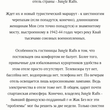
отель страны - Jungle Rafts.
Ждет их и новый туристический маршрут - к шестиногим
черепахам (если попадутся, конечно), длинношеим
женщинам Мон (эти точно попадутся) и знаменитому
мосту, выстроенному в 1942-44 годах через реку Квай
тысячами союзных военнопленных.
Особенность гостиницы Jungle Rafts в том, что
постояльцев она комфортом не балует. Более того,
привычные для избалованных курортников удобства в
этом отеле просто отсутствует. Телевизора тут нет,
бассейна нет, водопровода нет, телефона нет. По вечерам
отель освещается лишь керосиновыми лампами. Ведь
электричества в отеле тоже нет. В общем, царит почти
спартанская атмосфера. Конечно, владелец Jungle Rafts -
бывший французско-подданный г-н Жак Без все эти
"проблемы" мог бы решить за две недели. Только свистни