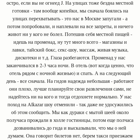
остро, если вы не огнеед J. На улицах тоже бездна местной
готовки - там вообще копейки, мы сначала боялись на
улицах перехватывать - это нас в Москве запугали - а
потом попробовали, и наплевали на все запреты, и ничего
живот ни у кого не болел. Потешив себя местной пищей -
идешь на променад, ну тут много всего - магазины и
лавки, тайский бокс, секс-шоу, массаж, живая музыка,
дискотеки и т.д. Глаза разбегаются. Променад у нас
заканчивался в 2-3 часа ночи. В отель (вот когда ценно, что
отель рядом с ночной жизнью) и спать. А на следующий
день - все сначала. На гидов надежда небольшая - работают
они плохо, лучше планируйте свои развлечения сами, не
надейтесь ни на кого и тогда отдохнете нормально. У нас
поход на Alkazar шоу отменили - так даже не удосужились
об этом сообщить. Мы как дураки с мытой шеей около
получаса прождали в холле гостиницы, потом еще полчаса
дозванивались до гида и высказывали, что мы о ней
думаем. Она говорит билетов нет, берем такси приезжаем