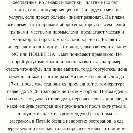
бесплатные, но лежаки и зонтики - платные (20 бат -
кстати, самая популярная цена в Таиланде на мелкие
услуги, если просят больше - значит разводят). На пляже
все время что-то продают аборигены, торгуют всем - едой,
тряпками, местными промыслами, предлагают массаж и
маникюр или просто милыстоню клянчат. Достают с
интервалом в пять минут, отстают, услышав решительное
NO или ПОШЕЛ НА .., мат понимают правильно. Но
порой услугами можно и воспользоваться - например
съесть что-нибудь или пива выпить, тогда торгуйтесь, цена
обычно снижается в три раза. На пляже были обычно до
17-ти, после уже становится прохладно, т.е. температура
падает до 25-26 и загорать не так комфортно. Потом едешь
назад - час отдыха в отеле, душ, переодеваешься и вперед в
какой-нибудь ресторанчик поужинать и после окунуться в
ночную жизнь. Отель рекомендую брать только с
завтраком, в Патайе бездна недорогих ресторанов, а еда
черезвычайно вкусная, только просите, чтобы готовили не