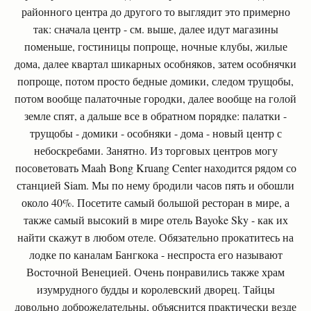
районного центра до другого то выглядит это примерно
так: сначала центр - см. выше, далее идут магазины
поменьше, гостиницы попроще, ночные клубы, жилые
дома, далее квартал шикарных особняков, затем особнячки
попроще, потом просто бедные домики, следом трущобы,
потом вообще палаточные городки, далее вообще на голой
земле спят, а дальше все в обратном порядке: палатки -
трущобы - домики - особняки - дома - новый центр с
небоскребами. Занятно. Из торговых центров могу
посоветовать Maah Bong Kruang Center находится рядом со
станцией Siam. Мы по нему бродили часов пять и обошли
около 40%. Посетите самый большой ресторан в мире, а
также самый высокий в мире отель Bayoke Sky - как их
найти скажут в любом отеле. Обязательно прокатитесь на
лодке по каналам Бангкока - неспроста его называют
Восточной Венецией. Очень понравились также храм
изумрудного будды и королевский дворец. Тайцы
довольно доброжелательны, объяснится практически везде