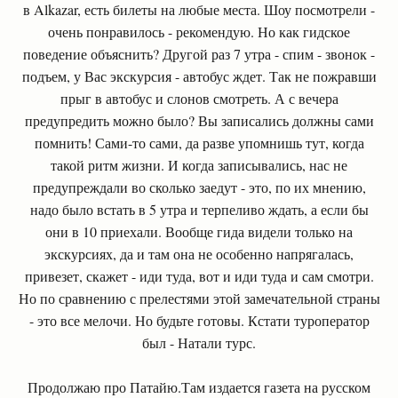
в Alkazar, есть билеты на любые места. Шоу посмотрели -
очень понравилось - рекомендую. Но как гидское
поведение объяснить? Другой раз 7 утра - спим - звонок -
подъем, у Вас экскурсия - автобус ждет. Так не пожравши
прыг в автобус и слонов смотреть. А с вечера
предупредить можно было? Вы записались должны сами
помнить! Сами-то сами, да разве упомнишь тут, когда
такой ритм жизни. И когда записывались, нас не
предупреждали во сколько заедут - это, по их мнению,
надо было встать в 5 утра и терпеливо ждать, а если бы
они в 10 приехали. Вообще гида видели только на
экскурсиях, да и там она не особенно напрягалась,
привезет, скажет - иди туда, вот и иди туда и сам смотри.
Но по сравнению с прелестями этой замечательной страны
- это все мелочи. Но будьте готовы. Кстати туроператор
был - Натали турс.
Продолжаю про Патайю.Там издается газета на русском