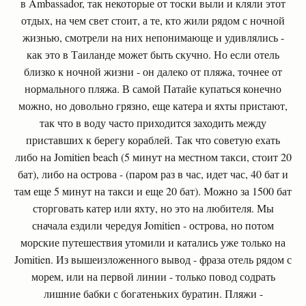
в Ambassador, так некоторые от тоски выли и кляли этот
отдых, на чем свет стоит, а те, кто жили рядом с ночной
жизнью, смотрели на них непонимающе и удивлялись -
как это в Таиланде может быть скучно. Но если отель
близко к ночной жизни - он далеко от пляжа, точнее от
нормального пляжа. В самой Патайе купаться конечно
можно, но довольно грязно, еще катера и яхты пристают,
так что в воду часто приходится заходить между
приставших к берегу кораблей. Так что советую ехать
либо на Jomitien beach (5 минут на местном такси, стоит 20
бат), либо на острова - (паром раз в час, идет час, 40 бат и
там еще 5 минут на такси и еще 20 бат). Можно за 1500 бат
сторговать катер или яхту, но это на любителя. Мы
сначала ездили чередуя Jomitien - острова, но потом
морские путешествия утомили и катались уже только на
Jomitien. Из вышеизложенного вывод - фраза отель рядом с
морем, или на первой линии - только повод содрать
лишние бабки с богатеньких буратин. Пляжи -