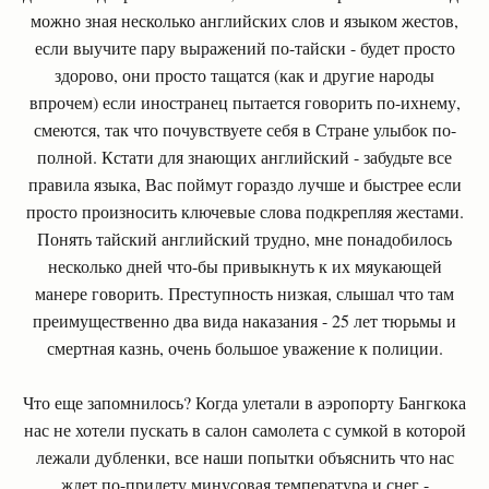
можно зная несколько английских слов и языком жестов,
если выучите пару выражений по-тайски - будет просто
здорово, они просто тащатся (как и другие народы
впрочем) если иностранец пытается говорить по-ихнему,
смеются, так что почувствуете себя в Стране улыбок по-
полной. Кстати для знающих английский - забудьте все
правила языка, Вас поймут гораздо лучше и быстрее если
просто произносить ключевые слова подкрепляя жестами.
Понять тайский английский трудно, мне понадобилось
несколько дней что-бы привыкнуть к их мяукающей
манере говорить. Преступность низкая, слышал что там
преимущественно два вида наказания - 25 лет тюрьмы и
смертная казнь, очень большое уважение к полиции.
Что еще запомнилось? Когда улетали в аэропорту Бангкока
нас не хотели пускать в салон самолета с сумкой в которой
лежали дубленки, все наши попытки объяснить что нас
ждет по-прилету минусовая температура и снег -