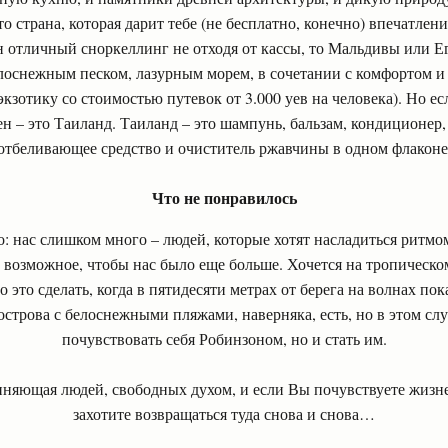
о страна, которая дарит тебе (не бесплатно, конечно) впечатлен
н отличный сноркеллинг не отходя от кассы, то Мальдивы или Е
елоснежным песком, лазурным морем, в сочетании с комфортом и 
экзотику со стоимостью путевок от 3.000 уев на человека). Но ес
чен – это Таиланд. Таиланд – это шампунь, бальзам, кондиционер
отбеливающее средство и очиститель ржавчины в одном флаконе
Что не понравилось
о: нас слишком много – людей, которые хотят насладиться ритмо
 возможное, чтобы нас было еще больше. Хочется на тропическо
это сделать, когда в пятидесяти метрах от берега на волнах пок
строва с белоснежными пляжами, наверняка, есть, но в этом случ
почувствовать себя Робинзоном, но и стать им.
диняющая людей, свободных духом, и если Вы почувствуете жизн
захотите возвращаться туда снова и снова…