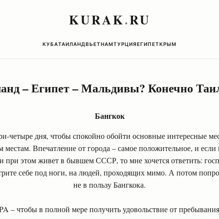
KURAK
.
RU
КУБА
ТАИЛАНД
ВЬЕТНАМ
ТУРЦИЯ
ЕГИПЕТ
КРЫМ
анд – Египет – Мальдивы? Конечно Таи
Бангкок
ри-четыре дня, чтобы спокойно обойти основные интересные мес
м местам. Впечатление от города – самое положительное, и если к
, и при этом живет в бывшем СССР, то мне хочется ответить: гос
трите себе под ноги, на людей, проходящих мимо. А потом попр
не в пользу Бангкока.
SPA – чтобы в полной мере получить удовольствие от пребывания