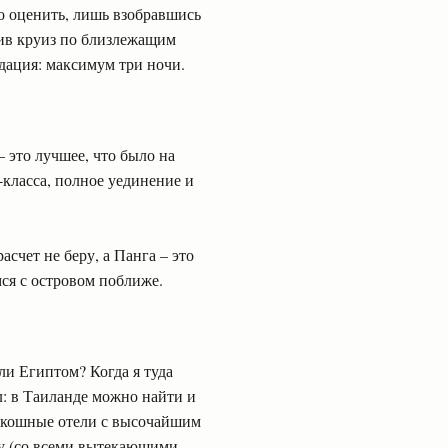
о оценить, лишь взобравшись
шив круиз по близлежащим
дация: максимум три ночи.
– это лучшее, что было на
-класса, полное уединение и
.
счет не беру, а Панга – это
ся с островом поближе.
и Египтом? Когда я туда
ел: в Таиланде можно найти и
оскошные отели с высочайшим
ду (со всеми вытекающими