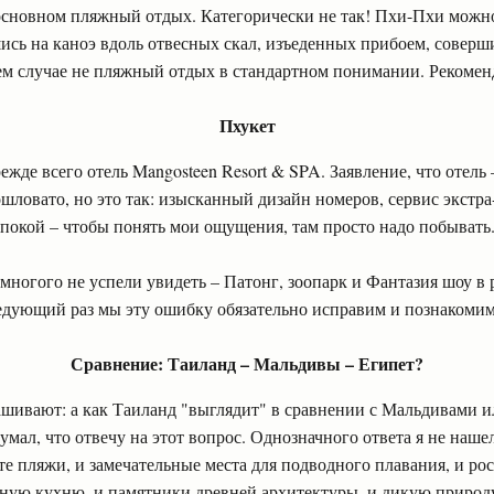
 основном пляжный отдых. Категорически не так! Пхи-Пхи можн
сь на каноэ вдоль отвесных скал, изъеденных прибоем, совер
ем случае не пляжный отдых в стандартном понимании. Рекомен
Пхукет
ежде всего отель Mangosteen Resort & SPA. Заявление, что отель 
пошловато, но это так: изысканный дизайн номеров, сервис экстра
покой – чтобы понять мои ощущения, там просто надо побывать
многого не успели увидеть – Патонг, зоопарк и Фантазия шоу в ра
ледующий раз мы эту ошибку обязательно исправим и познакомим
Сравнение: Таиланд – Мальдивы – Египет?
шивают: а как Таиланд "выглядит" в сравнении с Мальдивами ил
думал, что отвечу на этот вопрос. Однозначного ответа я не наш
те пляжи, и замечательные места для подводного плавания, и р
чную кухню, и памятники древней архитектуры, и дикую приро