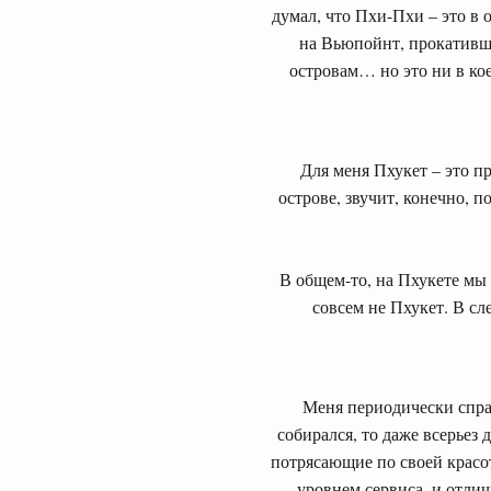
думал, что Пхи-Пхи – это в
на Вьюпойнт, прокативши
островам… но это ни в ко
Для меня Пхукет – это пр
острове, звучит, конечно, 
В общем-то, на Пхукете мы 
совсем не Пхукет. В с
Меня периодически спра
собирался, то даже всерьез 
потрясающие по своей красо
уровнем сервиса, и отли