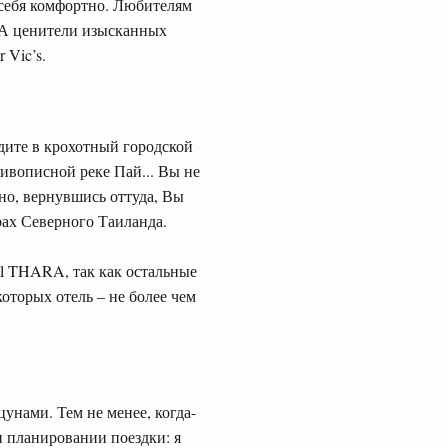
е себя комфортно. Любителям
. А ценители изысканных
 Vic’s.
дите в крохотный городской
живописной реке Пай... Вы не
но, вернувшись оттуда, Вы
орах Северного Таиланда.
al THARA, так как остальные
оторых отель – не более чем
цунами. Тем не менее, когда-
и планировании поездки: я