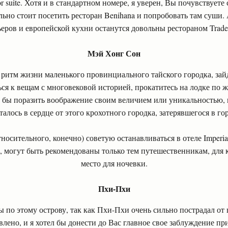
or suite. Хотя и в стандартном номере, я уверен, Вы почувствует
льно стоит посетить ресторан Benihana и попробовать там суши
еров и европейской кухни останутся довольны рестораном Trader
Мэй Хонг Сон
ритм жизни маленького провинциального тайского городка, зай
ся к вещам с многовековой историей, прокатитесь на лодке по 
о бы поразить воображение своим величием или уникальностью, 
сталось в сердце от этого крохотного городка, затерявшегося в г
носительного, конечно) советую останавливаться в отеле Imperi
, могут быть рекомендованы только тем путешественникам, для к
место для ночевки.
Пхи-Пхи
 по этому острову, так как Пхи-Пхи очень сильно пострадал от 
овлено, и я хотел бы донести до Вас главное свое заблуждение пр