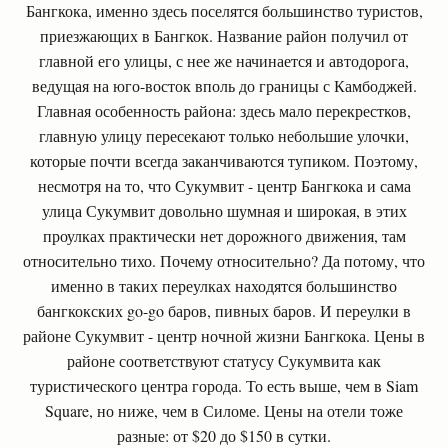
Бангкока, именно здесь поселятся большинство туристов,
приезжающих в Бангкок. Название район получил от
главной его улицы, с нее же начинается и автодорога,
ведущая на юго-восток вполь до границы с Камбоджей.
Главная особенность района: здесь мало перекрестков,
главную улицу пересекают только небольшие улочки,
которые почти всегда заканчиваются тупиком. Поэтому,
несмотря на то, что Сукумвит - центр Бангкока и сама
улица Сукумвит довольно шумная и широкая, в этих
проулках практически нет дорожного движения, там
относительно тихо. Почему относительно? Да потому, что
именно в таких переулках находятся большинство
бангкокских go-go баров, пивных баров. И переулки в
районе Сукумвит - центр ночной жизни Бангкока. Цены в
районе соответствуют статусу Сукумвита как
туристического центра города. То есть выше, чем в Siam
Square, но ниже, чем в Силоме. Цены на отели тоже
разные: от $20 до $150 в сутки.