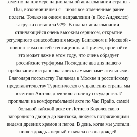
заметно на примере национальной авиакомпании страны -
Thai, возобновившей с 1 июля все отмененные ранее
полеты. Только на одном направлении (в Лос Анджелес)
загрузка составила 92%. В планах авиакомпании,
отличающейся очень высоким сервисом, открытие
регулярного авиасообщения между Бангкоком и Москвой -
новость сама по себе сенсационная. Причем, произойти
это может даже в этом году, что очень обрадует
российские турфирмы.Последние два дня нашего
пребывания в стране оказались самыми замечательными.
Благодаря посольству Таиланда в Москве и российскому
представительству Туристического управления страны мы
посетили Аютаю, древнюю столицу государства. И
проплыли на комфортабельной яхте по Чао Прайо, самой
большой тайской реке от Летнего Королевского
загородного дворца до Бангкока, любуясь потрясающими
видами древних храмов и пагод. В день, когда мы улетали,
пошел дождь - первый с начала сезона дождей.