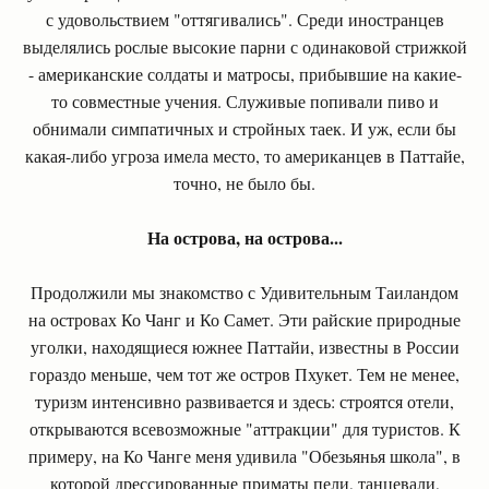
с удовольствием "оттягивались". Среди иностранцев
выделялись рослые высокие парни с одинаковой стрижкой
- американские солдаты и матросы, прибывшие на какие-
то совместные учения. Служивые попивали пиво и
обнимали симпатичных и стройных таек. И уж, если бы
какая-либо угроза имела место, то американцев в Паттайе,
точно, не было бы.
На острова, на острова...
Продолжили мы знакомство с Удивительным Таиландом
на островах Ко Чанг и Ко Самет. Эти райские природные
уголки, находящиеся южнее Паттайи, известны в России
гораздо меньше, чем тот же остров Пхукет. Тем не менее,
туризм интенсивно развивается и здесь: строятся отели,
открываются всевозможные "аттракции" для туристов. К
примеру, на Ко Чанге меня удивила "Обезьянья школа", в
которой дрессированные приматы пели, танцевали,