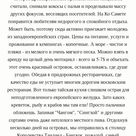
считали, снимали кокосы с пальм и проделывали массу
других фокусов, веселящих посетителей. На Ко Самете
понравится любителям недорогого и спокойного отдыха.
Может быть, поэтому сюда активно приезжает молодежь
из западноевропейских стран. Цены на питание, услуги и
проживание в кемпингах - копеечные. А море - чистое и
пляжи - из мелкого и очень мягкого песка. Можно взять в
аренду на целый день мотоцикл - всего за 5-7$ и объехать
этот очень красивый островок, останавливаясь, где душе
угодно. Обедая в придорожных ресторанчиках, где
качество еды не уступает многим дорогим московским
ресторанам. Вот только тайская кухня слишком острая для
неподготовленного европейского желудка. Зато каких
креветок, рыбу и крабов мы там ели! Просто пальчики
оближешь. Запивая "Чангом", "Сингхой" и другими
сортами очень даже неплохого местного пива. Отдохнув
несколько дней на островах, мы отправились в столицу
Королевства Таиланд - Бангкок, пожалуй, самый