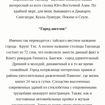
интересный из всех столиц Юго-Восточной Азии. По
крайней мере, для меня, бывавшего в Джакарте,
Сингапуре, Куала-Лумпуре, Пекине и Сеуле.
"Город ангелов"
Именно так переводится с тайского местное название
города - Крунг Тэп. А полное название столицы Таиланда
состоит из 72 слов, что позволило занести данный факт в
Книгу рекордов Гиннесса. Бангкок - город удивительный.
Древний и молодой, динамичный и в то же время
спокойный. Город потрясающе интересных храмов и
района увеселительных развлечений Пампонг, где жизнь
кипит 24 часа в сутки. Соседство высоченных
современных зданий из стеклобетона с откровенными
трущобами шокирует иностранцев. Также, как и
постоянные автомобильные пробки и жуткая
загазованность. Затем ко всему этому привыкаешь,