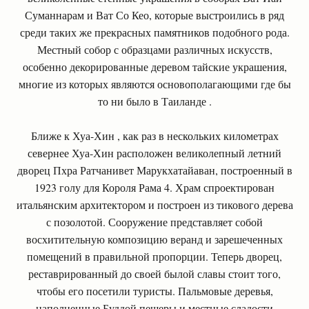
Суманнарам и Ват Со Кео, которые выстроились в ряд
среди таких же прекрасных памятников подобного рода.
Местный собор с образцами различных искусств,
особенно декорированные деревом тайские украшения,
многие из которых являются основополагающими где бы
то ни было в Таиланде .
Ближе к Хуа-Хин , как раз в нескольких километрах
севернее Хуа-Хин расположен великолепный летний
дворец Пхра Ратчанивет Марукхатайаван, построенный в
1923 голу для Короля Рама 4. Храм спроектирован
итальянским архитектором и построен из тикового дерева
с позолотой. Сооружение представляет собой
восхитительную композицию веранд и зарешеченных
помещений в правильной пропорции. Теперь дворец,
реставрированный до своей былой славы стоит того,
чтобы его посетили туристы. Пальмовые деревья,
наполненные Буддой пещеры и местные сладости