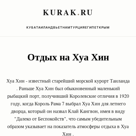
KURAK
.
RU
КУБА
ТАИЛАНД
ВЬЕТНАМ
ТУРЦИЯ
ЕГИПЕТ
КРЫМ
Отдых на Хуа Хин
Хуа Хин - известный старейший морской курорт Таиланда
. Раньше Хуа Хин был обыкновенный маленький
рыбацкий порт, получивший Королевские отличия в 1920
году, когда Король Рама 7 выбрал Хуа Хин для летнего
дворца, который он назвал Клай Кангвон, имея в виду
"Далеко от Беспокойств", что самым убедительным
образом указывает на показатель атмосферы отдыха в Хуа
Хин .