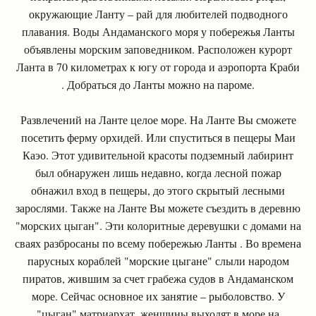
окружающие Ланту – рай для любителей подводного
плавания. Воды Андаманского моря у побережья Ланты
объявлены морским заповедником. Расположен курорт
Ланта в 70 километрах к югу от города и аэропорта Краби
. Добраться до Ланты можно на пароме.
Развлечений на Ланте целое море. На Ланте Вы сможете
посетить ферму орхидей. Или спуститься в пещеры Маи
Каэо. Этот удивительной красоты подземный лабиринт
был обнаружен лишь недавно, когда лесной пожар
обнажил вход в пещеры, до этого скрытый лесными
зарослями. Также на Ланте Вы можете съездить в деревню
"морских цыган". Эти колоритные деревушки с домами на
сваях разбросаны по всему побережью Ланты . Во времена
парусных кораблей "морские цыгане" слыли народом
пиратов, жившим за счет грабежа судов в Андаманском
море. Сейчас основное их занятие – рыболовство. У
"цыган" матриархат, женщины выходят в море на