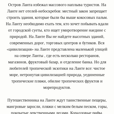
Остров Ланта избежал массового наплыва туристов. На
Ланте нет отелей-небоскребов: местный закон запрещает
строить здания, которые были бы выше кокосовых пальм.
На Ланту необходимо ехать тем, кто хочет побывать вдали
от городской суеты, кто ищет умиротворение наедине с
природой. На Ланте Вы не найдете высотных зданий,
современных дорог, торговых центров и бутиков. Вся
«цивилизация» на Ланте представлена маленькой улицей
на севере Ланты , где есть несколько ресторанов,
магазинов, фруктовый базар, и отделение банка. Но для
любителей тропической экзотики на Ланте все: чистое
море, нетронутая цивилизацией природа, уединенные
тропические пляжи, обилие тропических фруктов и
морепродуктов.
Путешественника на Ланте ждут таинственные пещеры,
мангровые заросли, пляжи с мелким белым песком, горы,
покрытые девственными лесами. Коралловые рифы,