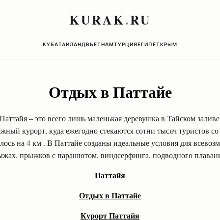
KURAK
.
RU
КУБА
ТАИЛАНД
ВЬЕТНАМ
ТУРЦИЯ
ЕГИПЕТ
КРЫМ
Отдых в Паттайе
 Паттайя – это всего лишь маленькая деревушка в Тайском заливе
жный курорт, куда ежегодно стекаются сотни тысяч туристов со
лось на 4 км . В Паттайе созданы идеальные условия для всево
ыжах, прыжков с парашютом, виндсерфинга, подводного плавани
Паттайя
Отдых в Паттайе
Курорт Паттайя