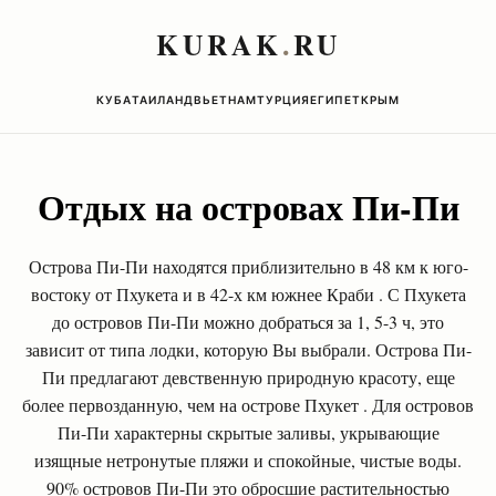
KURAK
.
RU
КУБА
ТАИЛАНД
ВЬЕТНАМ
ТУРЦИЯ
ЕГИПЕТ
КРЫМ
Отдых на островах Пи-Пи
Острова Пи-Пи находятся приблизительно в 48 км к юго-
востоку от Пхукета и в 42-х км южнее Краби . С Пхукета
до островов Пи-Пи можно добраться за 1, 5-3 ч, это
зависит от типа лодки, которую Вы выбрали. Острова Пи-
Пи предлагают девственную природную красоту, еще
более первозданную, чем на острове Пхукет . Для островов
Пи-Пи характерны скрытые заливы, укрывающие
изящные нетронутые пляжи и спокойные, чистые воды.
90% островов Пи-Пи это обросшие растительностью