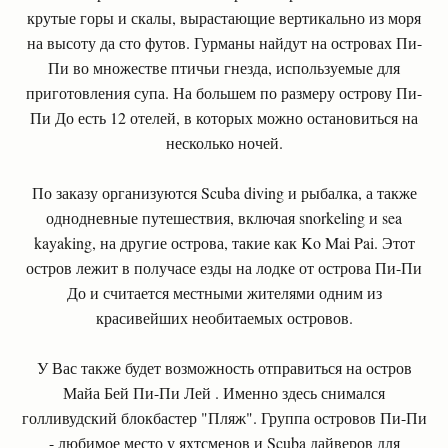
крутые горы и скалы, вырастающие вертикально из моря
на высоту да сто футов. Гурманы найдут на островах Пи-
Пи во множестве птичьи гнезда, используемые для
приготовления супа. На большем по размеру острову Пи-
Пи До есть 12 отелей, в которых можно остановиться на
несколько ночей.
По заказу организуются Scuba diving и рыбалка, а также
однодневные путешествия, включая snorkeling и sea
kayaking, на другие острова, такие как Ko Mai Pai. Этот
остров лежит в получасе езды на лодке от острова Пи-Пи
До и считается местными жителями одним из
красивейших необитаемых островов.
У Вас также будет возможность отправиться на остров
Майа Бей Пи-Пи Лей . Именно здесь снимался
голливудский блокбастер "Пляж". Группа островов Пи-Пи
- любимое место у яхтсменов и Scuba дайверов для