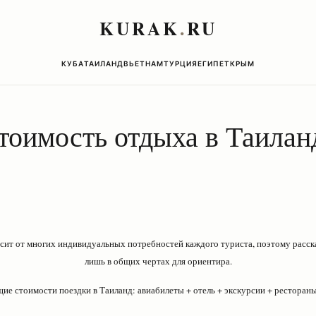
KURAK
.
RU
КУБА
ТАИЛАНД
ВЬЕТНАМ
ТУРЦИЯ
ЕГИПЕТ
КРЫМ
тоимость отдыха в Таилан
сит от многих индивидуальных потребностей каждого туриста, поэтому расск
лишь в общих чертах для ориентира.
ие стоимости поездки в Таиланд: авиабилеты + отель + экскурсии + рестораны