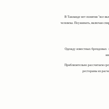
В Таиланде нет понятия "все вкл
человека. Поужинать, включая спир
Одежду известных брендовых ма
ин
Приблизительно рассчитаем сред
рестораны из расче