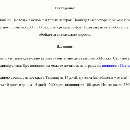
Рестораны:
ючено", в отелях в основном только завтрак. Пообедать в ресторане можно и за 
тное примерно 200 - 300 бат. Это средние цифры. Если заказывать лобстеров, 
обойдется значительно дороже.
Шоппинг:
рок в Таиланде можно купить значительно дешевле, чем в Москве. Стоимост
дивидуальна. Про шоппинг вы можете почитать на страничке
шоппинг в Патта
нюю стоимость поездки в Таиланд на 14 дней: путевка (авиабилеты + отель)- 13
та 40 долл. в день х 14 дней - 560 долл, шоппинг от 100 долл. Итого: около 2200