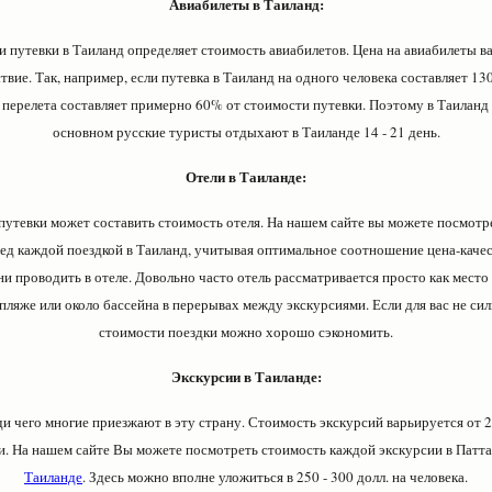
Авиабилеты в Таиланд:
утевки в Таиланд определяет стоимость авиабилетов. Цена на авиабилеты ва
твие. Так, например, если путевка в Таиланд на одного человека составляет 130
 перелета составляет примерно 60% от стоимости путевки. Поэтому в Таиланд 
основном русские туристы отдыхают в Таиланде 14 - 21 день.
Отели в Таиланде:
путевки может составить стоимость отеля. На нашем сайте вы можете посмотр
ед каждой поездкой в Таиланд, учитывая оптимальное соотношение цена-качес
 проводить в отеле. Довольно часто отель рассматривается просто как место д
пляже или около бассейна в перерывах между экскурсиями. Если для вас не сил
стоимости поездки можно хорошо сэкономить.
Экскурсии в Таиланде:
ади чего многие приезжают в эту страну. Стоимость экскурсий варьируется от 20
. На нашем сайте Вы можете посмотреть стоимость каждой экскурсии в Патта
Таиланде
. Здесь можно вполне уложиться в 250 - 300 долл. на человека.