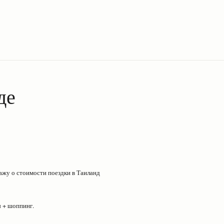
де
ажу о стоимости поездки в Таиланд
 + шоппинг.