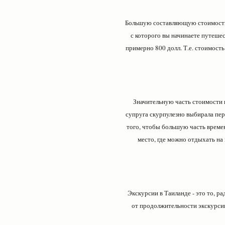
Большую составляющую стоимости п
с которого вы начинаете путешес
примерно 800 долл. Т.е. стоимость
Значительную часть стоимости 
супруга скурпулезно выбирала пер
того, чтобы большую часть времени
место, где можно отдыхать на 
Экскурсии в Таиланде - это то, р
от продолжительности экскурсии