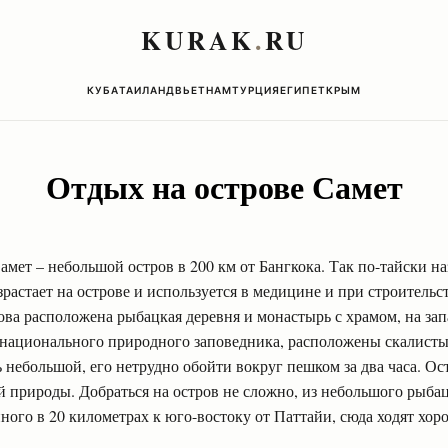
KURAK
.
RU
КУБА
ТАИЛАНД
ВЬЕТНАМ
ТУРЦИЯ
ЕГИПЕТ
КРЫМ
Отдых на острове Самет
амет – небольшой остров в 200 км от Бангкока. Так по-тайски на
растает на острове и используется в медицине и при строительс
ова расположена рыбацкая деревня и монастырь с храмом, на зап
 национального природного заповедника, расположены скалисты
 небольшой, его нетрудно обойти вокруг пешком за два часа. Ос
 природы. Добраться на остров не сложно, из небольшого рыбац
ого в 20 километрах к юго-востоку от Паттайи, сюда ходят хор