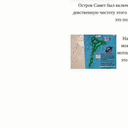
Остров Самет был включ
девственную чистоту этого 
это по
На
мож
мотоц
это