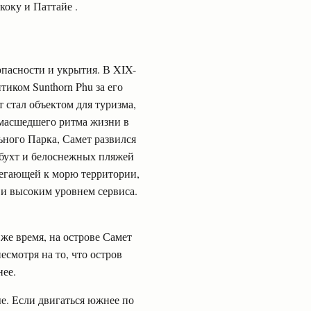
коку и Паттайе .
опасности и укрытия. В XIX-
иком Sunthorn Phu за его
 стал объектом для туризма,
умасшедшего ритма жизни в
ьного Парка, Самет развился
 бухт и белоснежных пляжей
легающей к морю территории,
и высоким уровнем сервиса.
же время, на острове Самет
есмотря на то, что остров
нее.
е. Если двигаться южнее по