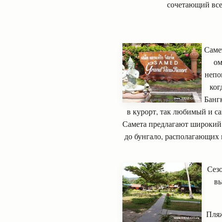
сочетающий все 
Саме
ом
непо
ког
Банг
в курорт, так любимый и с
Самета предлагают широкий 
до бунгало, располагающих
Сезо
вы
Пляж