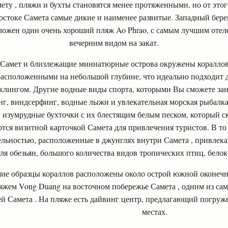
ету , пляжи и бухты становятся менее протяженными, но от этог
остоке Самета самые дикие и наименее развитые. Западный бере
оложен один очень хороший пляж Ao Phrao, с самым лучшим оте
вечерним видом на закат.
Самет и близлежащие миниатюрные острова окружены коралло
расположенными на небольшой глубине, что идеально подходит 
клингом. Другие водные виды спорта, которыми Вы сможете заня
нг, виндсерфинг, водные лыжи и увлекательная морская рыбалка
изумрудные бухточки с их блестящим белым песком, который с
тся визитной карточкой Самета для привлечения туристов. В то
ельностью, расположенные в джунглях внутри Самета , привлек
ля обезьян, большого количества видов тропических птиц, белок
ие образцы кораллов расположены около острой южной оконечнос
ляжем Vong Duang на восточном побережье Самета , одним из с
й Самета . На пляже есть дайвинг центр, предлагающий погруж
местах.