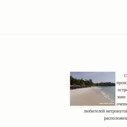
С
произ
остр
зоне
очень
любителей нетронутой
расположенн