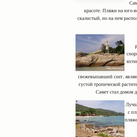
Сам
красоте. Пляжи на юго-в
скалистый, но на нем расп
снор
яхти
свежевыпавший снег, являю
густой тропической растит
Самет стал домом д
Лучш
с п
пляже