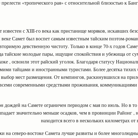
прелести «тропического рая» с относительной близостью к Банг
т известен с XIII-го века как пристанище моряков, искавших без
 веке Самет был воспет самым известным тайским поэтом-романт
вторимую девственную чистоту. Только в конце 70-х годов Самет
да тайские молодые пары, ищущие спокойствия и убежища от с
коке , освоили этот райский уголок. Благодаря статусу Национал
амими тайцами и иностранными туристами. Более десятка тихих
выбор мест размещения. От кемпингов, раскинувшихся на при
 всеми современными средствами проживания, коммуникациями 
н дождей на Самете ограничен периодом с мая по июль. Но в то 
падает значительно меньше осадков, чем в провинции Районг , н
находится всего в нескольких километрах от 
и на северо-востоке Самета лучше развиты и более многолюдны