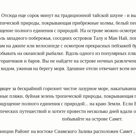
Отсюда еще сорок минут на традиционной тайской шхуне - и вы
пической природы, покрывающая прибрежные холмы, белый песо
щение полного единения с природой. На острове можно осмотре
оль западного побережья, соседних островов Талу и Ман Най, п
ам на джипе или велосипеде с осмотром прекрасных пейзажей б
бывать на океанской рыбалке. Вдоль одного из популярных пля
оранчиков и баров. Вы не найдете на острове ночных развлечен
 видом, ужиная на берегу моря. Здешние отели отвечают всем н
дящее за бескрайний горизонт чистое лазурное море, накатываю
аные пляжи, буйная зелень тропической природы, покрывающая 
ощущение полного единения с природой... на краю Земли. Если
тических путешествий и хотите провести несколько дней вдали 
побывайте на острове Самет.
инции Районг на востоке Сиамского Залива расположен Самет ,