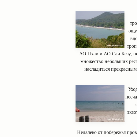
тро
ощу
вд
троп
АО Пхаи и АО Саи Кеау, по
множество небольших рест
насладиться прекрасным
Ухо
песч
экзо
Недалеко от побережья пров