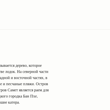
зывается дерево, которое
тве лодок. На северной части
адной и восточной частях, в
е и песчаные пляжи. Остров
тров Самет является раем для
кого городка Бан Пхе,
ошие катера.