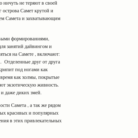
о ничуть не теряют в своей
г острова Самет крутой и
лем Самета и захватывающим
выми формированиями,
для занятий дайвингом и
ться на Самете , включают:
. Отделенные друг от друга
крипит под ногами как
 время как холмы, покрытые
ают экзотическую живность.
 и даже диких змей.
ти Самета , а так же рядом
амых красивых и популярных
ения в этих привлекательных