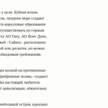
 у цели. Буйная зелень
к, лазурное море создают
ть коралловые образования
опутешествовать по горным
ухт АО Гиеу, АО Вонг Дуен,
жей - Сайкео - расположено
ий или дискотек, но можно
еобходимым требованиям.
щее волной на протяженные
прибрежные холмы,- создают
 Вы настоящий любитель
от цивилизации, обязательно
 небольшой остров, идеально