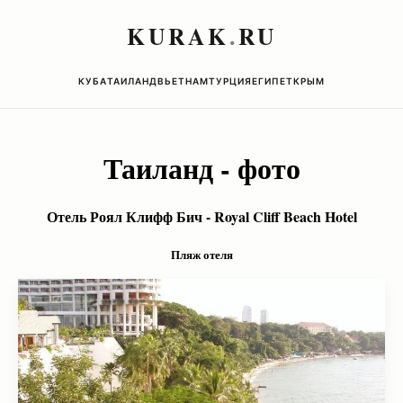
KURAK
.
RU
КУБА
ТАИЛАНД
ВЬЕТНАМ
ТУРЦИЯ
ЕГИПЕТ
КРЫМ
Таиланд - фото
Отель Роял Клифф Бич -
Royal Cliff Beach Hotel
Пляж отеля