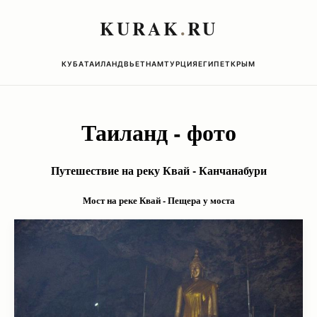
KURAK
.
RU
КУБА
ТАИЛАНД
ВЬЕТНАМ
ТУРЦИЯ
ЕГИПЕТ
КРЫМ
Таиланд - фото
Путешествие на реку Квай - Канчанабури
Мост на реке Квай - Пещера у моста