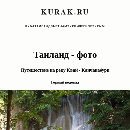
KURAK
.
RU
КУБА
ТАИЛАНД
ВЬЕТНАМ
ТУРЦИЯ
ЕГИПЕТ
КРЫМ
Таиланд - фото
Путешествие на реку Квай - Канчанабури
Горный водопад