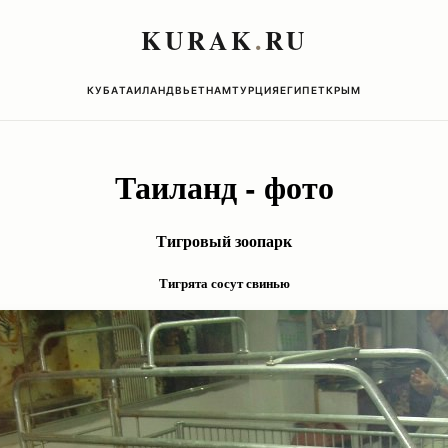
KURAK
.
RU
КУБА
ТАИЛАНД
ВЬЕТНАМ
ТУРЦИЯ
ЕГИПЕТ
КРЫМ
Таиланд - фото
Тигровый зоопарк
Тигрята сосут свинью