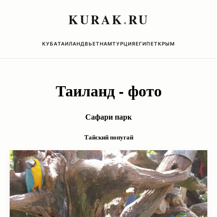
KURAK
.
RU
КУБА
ТАИЛАНД
ВЬЕТНАМ
ТУРЦИЯ
ЕГИПЕТ
КРЫМ
Таиланд - фото
Сафари парк
Тайский попугай