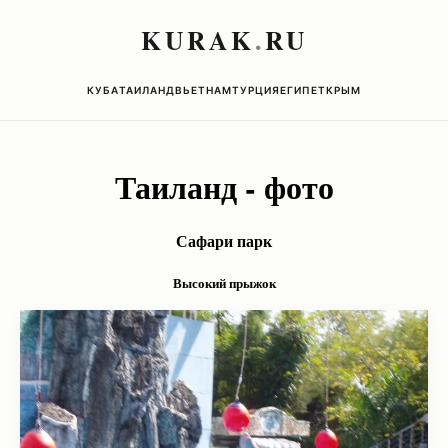
KURAK
.
RU
КУБА
ТАИЛАНД
ВЬЕТНАМ
ТУРЦИЯ
ЕГИПЕТ
КРЫМ
Таиланд - фото
Сафари парк
Высокий прыжок