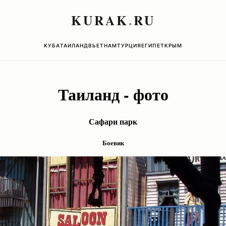
KURAK
.
RU
КУБА
ТАИЛАНД
ВЬЕТНАМ
ТУРЦИЯ
ЕГИПЕТ
КРЫМ
Таиланд - фото
Сафари парк
Боевик