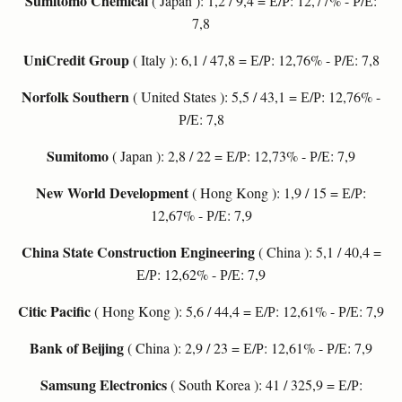
Sumitomo Chemical
( Japan ): 1,2 / 9,4 = Е/Р: 12,77% - Р/Е:
7,8
UniCredit Group
( Italy ): 6,1 / 47,8 = Е/Р: 12,76% - Р/Е: 7,8
Norfolk Southern
( United States ): 5,5 / 43,1 = Е/Р: 12,76% -
Р/Е: 7,8
Sumitomo
( Japan ): 2,8 / 22 = Е/Р: 12,73% - Р/Е: 7,9
New World Development
( Hong Kong ): 1,9 / 15 = Е/Р:
12,67% - Р/Е: 7,9
China State Construction Engineering
( China ): 5,1 / 40,4 =
Е/Р: 12,62% - Р/Е: 7,9
Citic Pacific
( Hong Kong ): 5,6 / 44,4 = Е/Р: 12,61% - Р/Е: 7,9
Bank of Beijing
( China ): 2,9 / 23 = Е/Р: 12,61% - Р/Е: 7,9
Samsung Electronics
( South Korea ): 41 / 325,9 = Е/Р: