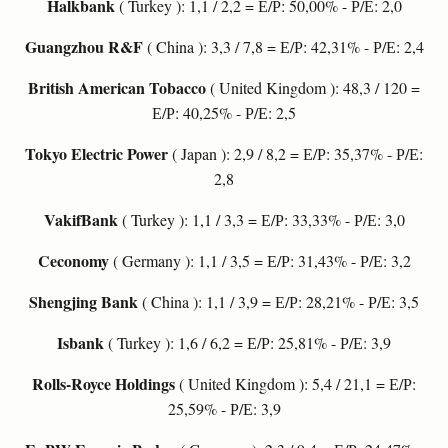
Halkbank
( Turkey ): 1,1 / 2,2 = Е/Р: 50,00% - Р/Е: 2,0
Guangzhou R&F
( China ): 3,3 / 7,8 = Е/Р: 42,31% - Р/Е: 2,4
British American Tobacco
( United Kingdom ): 48,3 / 120 =
Е/Р: 40,25% - Р/Е: 2,5
Tokyo Electric Power
( Japan ): 2,9 / 8,2 = Е/Р: 35,37% - Р/Е:
2,8
VakifBank
( Turkey ): 1,1 / 3,3 = Е/Р: 33,33% - Р/Е: 3,0
Ceconomy
( Germany ): 1,1 / 3,5 = Е/Р: 31,43% - Р/Е: 3,2
Shengjing Bank
( China ): 1,1 / 3,9 = Е/Р: 28,21% - Р/Е: 3,5
Isbank
( Turkey ): 1,6 / 6,2 = Е/Р: 25,81% - Р/Е: 3,9
Rolls-Royce Holdings
( United Kingdom ): 5,4 / 21,1 = Е/Р:
25,59% - Р/Е: 3,9