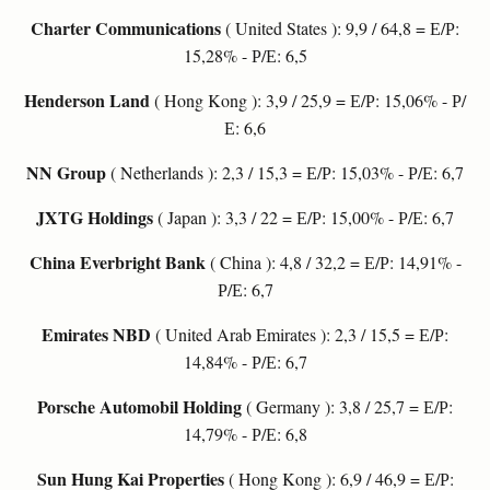
Charter Communications
( United States ): 9,9 / 64,8 = Е/Р:
15,28% - Р/Е: 6,5
Henderson Land
( Hong Kong ): 3,9 / 25,9 = Е/Р: 15,06% - Р/
Е: 6,6
NN Group
( Netherlands ): 2,3 / 15,3 = Е/Р: 15,03% - Р/Е: 6,7
JXTG Holdings
( Japan ): 3,3 / 22 = Е/Р: 15,00% - Р/Е: 6,7
China Everbright Bank
( China ): 4,8 / 32,2 = Е/Р: 14,91% -
Р/Е: 6,7
Emirates NBD
( United Arab Emirates ): 2,3 / 15,5 = Е/Р:
14,84% - Р/Е: 6,7
Porsche Automobil Holding
( Germany ): 3,8 / 25,7 = Е/Р:
14,79% - Р/Е: 6,8
Sun Hung Kai Properties
( Hong Kong ): 6,9 / 46,9 = Е/Р: