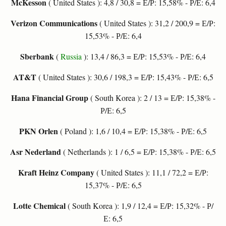
McKesson
( United States ): 4,8 / 30,8 = Е/Р: 15,58% - Р/Е: 6,4
Verizon Communications
( United States ): 31,2 / 200,9 = Е/Р:
15,53% - Р/Е: 6,4
Sberbank
(
Russia
): 13,4 / 86,3 = Е/Р: 15,53% - Р/Е: 6,4
AT&T
( United States ): 30,6 / 198,3 = Е/Р: 15,43% - Р/Е: 6,5
Hana Financial Group
( South Korea ): 2 / 13 = Е/Р: 15,38% -
Р/Е: 6,5
PKN Orlen
( Poland ): 1,6 / 10,4 = Е/Р: 15,38% - Р/Е: 6,5
Asr Nederland
( Netherlands ): 1 / 6,5 = Е/Р: 15,38% - Р/Е: 6,5
Kraft Heinz Company
( United States ): 11,1 / 72,2 = Е/Р:
15,37% - Р/Е: 6,5
Lotte Chemical
( South Korea ): 1,9 / 12,4 = Е/Р: 15,32% - Р/
Е: 6,5