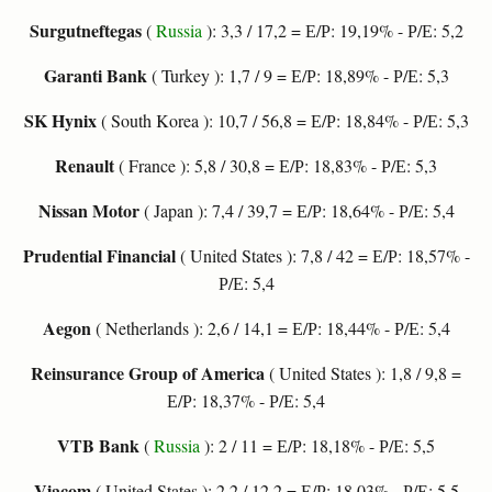
Surgutneftegas
(
Russia
): 3,3 / 17,2 = Е/Р: 19,19% - Р/Е: 5,2
Garanti Bank
( Turkey ): 1,7 / 9 = Е/Р: 18,89% - Р/Е: 5,3
SK Hynix
( South Korea ): 10,7 / 56,8 = Е/Р: 18,84% - Р/Е: 5,3
Renault
( France ): 5,8 / 30,8 = Е/Р: 18,83% - Р/Е: 5,3
Nissan Motor
( Japan ): 7,4 / 39,7 = Е/Р: 18,64% - Р/Е: 5,4
Prudential Financial
( United States ): 7,8 / 42 = Е/Р: 18,57% -
Р/Е: 5,4
Aegon
( Netherlands ): 2,6 / 14,1 = Е/Р: 18,44% - Р/Е: 5,4
Reinsurance Group of America
( United States ): 1,8 / 9,8 =
Е/Р: 18,37% - Р/Е: 5,4
VTB Bank
(
Russia
): 2 / 11 = Е/Р: 18,18% - Р/Е: 5,5
Viacom
( United States ): 2,2 / 12,2 = Е/Р: 18,03% - Р/Е: 5,5