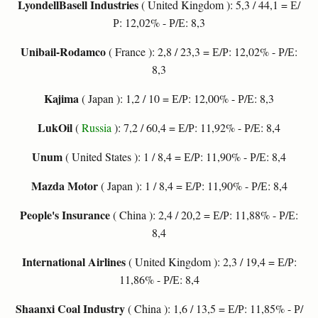
LyondellBasell Industries
( United Kingdom ): 5,3 / 44,1 = Е/
Р: 12,02% - Р/Е: 8,3
Unibail-Rodamco
( France ): 2,8 / 23,3 = Е/Р: 12,02% - Р/Е:
8,3
Kajima
( Japan ): 1,2 / 10 = Е/Р: 12,00% - Р/Е: 8,3
LukOil
(
Russia
): 7,2 / 60,4 = Е/Р: 11,92% - Р/Е: 8,4
Unum
( United States ): 1 / 8,4 = Е/Р: 11,90% - Р/Е: 8,4
Mazda Motor
( Japan ): 1 / 8,4 = Е/Р: 11,90% - Р/Е: 8,4
People's Insurance
( China ): 2,4 / 20,2 = Е/Р: 11,88% - Р/Е:
8,4
International Airlines
( United Kingdom ): 2,3 / 19,4 = Е/Р:
11,86% - Р/Е: 8,4
Shaanxi Coal Industry
( China ): 1,6 / 13,5 = Е/Р: 11,85% - Р/