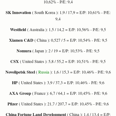
10,62% - Р/Е: 9,4
SK Innovation
( South Korea ): 1,9 / 17,9 = Е/Р: 10,61% - Р/Е:
9,4
Westfield
( Australia ): 1,5 / 14,2 = Е/Р: 10,56% - Р/Е: 9,5
Xiamen C&D
( China ): 0,527 / 5 = Е/Р: 10,54% - Р/Е: 9,5
Nomura
( Japan ): 2 / 19 = Е/Р: 10,53% - Р/Е: 9,5
CSX
( United States ): 5,8 / 55,2 = Е/Р: 10,51% - Р/Е: 9,5
Novolipetsk Steel
(
Russia
): 1,6 / 15,3 = Е/Р: 10,46% - Р/Е: 9,6
HP
( United States ): 3,9 / 37,3 = Е/Р: 10,46% - Р/Е: 9,6
AXA Group
( France ): 6,7 / 64,1 = Е/Р: 10,45% - Р/Е: 9,6
Pfizer
( United States ): 21,7 / 207,7 = Е/Р: 10,45% - Р/Е: 9,6
China Fortune Land Development
( China ): 1,4 / 13,4 = Е/Р: