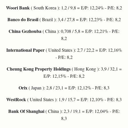
Woori Bank
( South Korea ): 1,2 / 9,8 = Е/Р: 12,24% - Р/Е: 8,2
Banco do Brasil
( Brazil ): 3,4 / 27,8 = Е/Р: 12,23% - Р/Е: 8,2
China Gezhouba
( China ): 0,708 / 5,8 = Е/Р: 12,21% - Р/Е:
8,2
International Paper
( United States ): 2,7 / 22,2 = Е/Р: 12,16%
- Р/Е: 8,2
Cheung Kong Property Holdings
( Hong Kong ): 3,9 / 32,1 =
Е/Р: 12,15% - Р/Е: 8,2
Orix
( Japan ): 2,8 / 23,1 = Е/Р: 12,12% - Р/Е: 8,3
WestRock
( United States ): 1,9 / 15,7 = Е/Р: 12,10% - Р/Е: 8,3
Bank Of Shanghai
( China ): 2,3 / 19,1 = Е/Р: 12,04% - Р/Е:
8,3