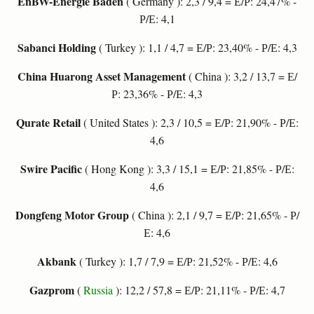
EnBW-Energie Baden
( Germany ): 2,3 / 9,4 = Е/Р: 24,47% -
Р/Е: 4,1
Sabanci Holding
( Turkey ): 1,1 / 4,7 = Е/Р: 23,40% - Р/Е: 4,3
China Huarong Asset Management
( China ): 3,2 / 13,7 = Е/
Р: 23,36% - Р/Е: 4,3
Qurate Retail
( United States ): 2,3 / 10,5 = Е/Р: 21,90% - Р/Е:
4,6
Swire Pacific
( Hong Kong ): 3,3 / 15,1 = Е/Р: 21,85% - Р/Е:
4,6
Dongfeng Motor Group
( China ): 2,1 / 9,7 = Е/Р: 21,65% - Р/
Е: 4,6
Akbank
( Turkey ): 1,7 / 7,9 = Е/Р: 21,52% - Р/Е: 4,6
Gazprom
(
Russia
): 12,2 / 57,8 = Е/Р: 21,11% - Р/Е: 4,7