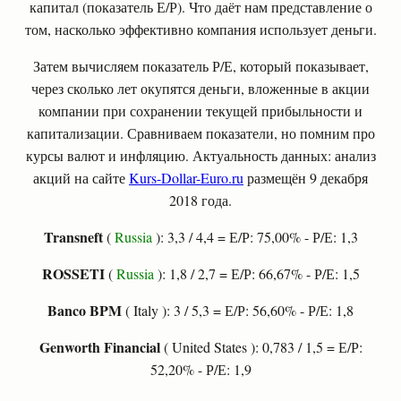
капитал (показатель Е/Р). Что даёт нам представление о
том, насколько эффективно компания использует деньги.
Затем вычисляем показатель Р/Е, который показывает,
через сколько лет окупятся деньги, вложенные в акции
компании при сохранении текущей прибыльности и
капитализации. Сравниваем показатели, но помним про
курсы валют и инфляцию. Актуальность данных: анализ
акций на сайте
Kurs-Dollar-Euro.ru
размещён 9 декабря
2018 года.
Transneft
(
Russia
): 3,3 / 4,4 = Е/Р: 75,00% - Р/Е: 1,3
ROSSETI
(
Russia
): 1,8 / 2,7 = Е/Р: 66,67% - Р/Е: 1,5
Banco BPM
( Italy ): 3 / 5,3 = Е/Р: 56,60% - Р/Е: 1,8
Genworth Financial
( United States ): 0,783 / 1,5 = Е/Р:
52,20% - Р/Е: 1,9