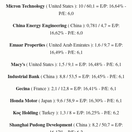
Micron Technology
( United States ): 10 / 60,1 = Е/Р: 16,64% -
Р/Е: 6,0
China Energy Engineering
( China ): 0,781 / 4,7 = Е/Р:
16,62% - Р/Е: 6,0
Emaar Properties
( United Arab Emirates ): 1,6 / 9,7 = Е/Р:
16,49% - Р/Е: 6,1
Macy's
( United States ): 1,5 / 9,1 = Е/Р: 16,48% - Р/Е: 6,1
Industrial Bank
( China ): 8,8 / 53,5 = Е/Р: 16,45% - Р/Е: 6,1
Gecina
( France ): 2,1 / 12,8 = Е/Р: 16,41% - Р/Е: 6,1
Honda Motor
( Japan ): 9,6 / 58,9 = Е/Р: 16,30% - Р/Е: 6,1
Koç Holding
( Turkey ): 1,3 / 8 = Е/Р: 16,25% - Р/Е: 6,2
Shanghai Pudong Development
( China ): 8,2 / 50,7 = Е/Р:
16,17% - Р/Е: 6,2