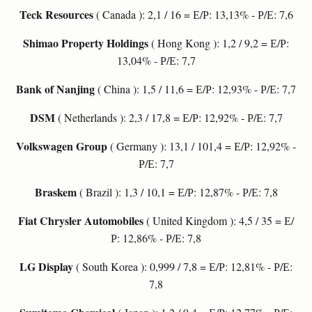
Teck Resources
( Canada ): 2,1 / 16 = Е/Р: 13,13% - Р/Е: 7,6
Shimao Property Holdings
( Hong Kong ): 1,2 / 9,2 = Е/Р:
13,04% - Р/Е: 7,7
Bank of Nanjing
( China ): 1,5 / 11,6 = Е/Р: 12,93% - Р/Е: 7,7
DSM
( Netherlands ): 2,3 / 17,8 = Е/Р: 12,92% - Р/Е: 7,7
Volkswagen Group
( Germany ): 13,1 / 101,4 = Е/Р: 12,92% -
Р/Е: 7,7
Braskem
( Brazil ): 1,3 / 10,1 = Е/Р: 12,87% - Р/Е: 7,8
Fiat Chrysler Automobiles
( United Kingdom ): 4,5 / 35 = Е/
Р: 12,86% - Р/Е: 7,8
LG Display
( South Korea ): 0,999 / 7,8 = Е/Р: 12,81% - Р/Е:
7,8