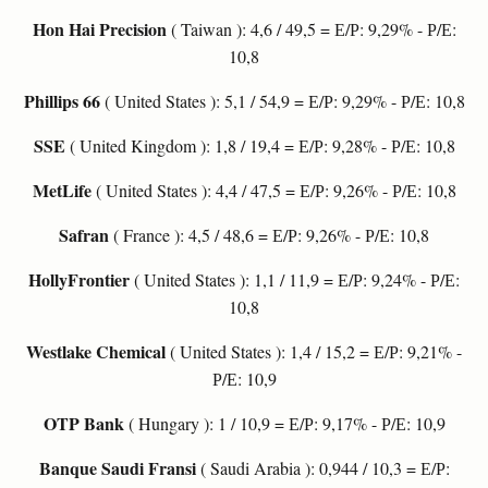
Hon Hai Precision
( Taiwan ): 4,6 / 49,5 = Е/Р: 9,29% - Р/Е:
10,8
Phillips 66
( United States ): 5,1 / 54,9 = Е/Р: 9,29% - Р/Е: 10,8
SSE
( United Kingdom ): 1,8 / 19,4 = Е/Р: 9,28% - Р/Е: 10,8
MetLife
( United States ): 4,4 / 47,5 = Е/Р: 9,26% - Р/Е: 10,8
Safran
( France ): 4,5 / 48,6 = Е/Р: 9,26% - Р/Е: 10,8
HollyFrontier
( United States ): 1,1 / 11,9 = Е/Р: 9,24% - Р/Е:
10,8
Westlake Chemical
( United States ): 1,4 / 15,2 = Е/Р: 9,21% -
Р/Е: 10,9
OTP Bank
( Hungary ): 1 / 10,9 = Е/Р: 9,17% - Р/Е: 10,9
Banque Saudi Fransi
( Saudi Arabia ): 0,944 / 10,3 = Е/Р: