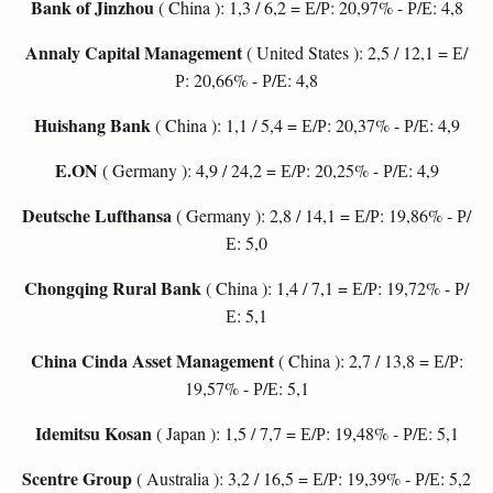
Bank of Jinzhou
( China ): 1,3 / 6,2 = Е/Р: 20,97% - Р/Е: 4,8
Annaly Capital Management
( United States ): 2,5 / 12,1 = Е/
Р: 20,66% - Р/Е: 4,8
Huishang Bank
( China ): 1,1 / 5,4 = Е/Р: 20,37% - Р/Е: 4,9
E.ON
( Germany ): 4,9 / 24,2 = Е/Р: 20,25% - Р/Е: 4,9
Deutsche Lufthansa
( Germany ): 2,8 / 14,1 = Е/Р: 19,86% - Р/
Е: 5,0
Chongqing Rural Bank
( China ): 1,4 / 7,1 = Е/Р: 19,72% - Р/
Е: 5,1
China Cinda Asset Management
( China ): 2,7 / 13,8 = Е/Р:
19,57% - Р/Е: 5,1
Idemitsu Kosan
( Japan ): 1,5 / 7,7 = Е/Р: 19,48% - Р/Е: 5,1
Scentre Group
( Australia ): 3,2 / 16,5 = Е/Р: 19,39% - Р/Е: 5,2