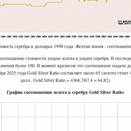
имость серебра в долларах 1998 года. Желтая линия - соотношен
соотношение стоимости унции золота к унции серебра. В послед
ачения более 100. В момент кризисов это соотношение падало до
бря 2025 года
Gold Silver Ratio
составляет около 65 (золото стоит 4
долл.. Gold Silver Ratio = 4368,7/67,4 = 64,82).
График соотношения золота к серебру Gold Silver Ratio: