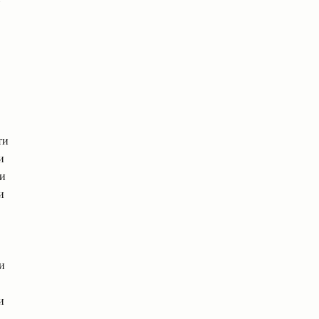
ти
и
ти
и
и
и