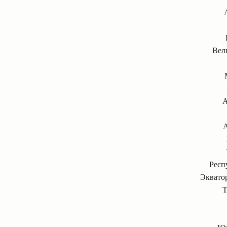
Вел
А
А
Респ
Экватор
Т