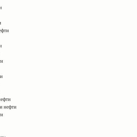
и
и
ефти
и
и
ти
ти
и
и
нефти
чи нефти
ти