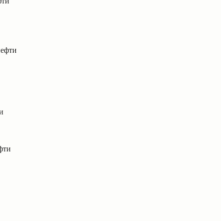
фти
нефти
и
ефти