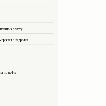
шению к золоту
меряется в баррелях
ны на нефть