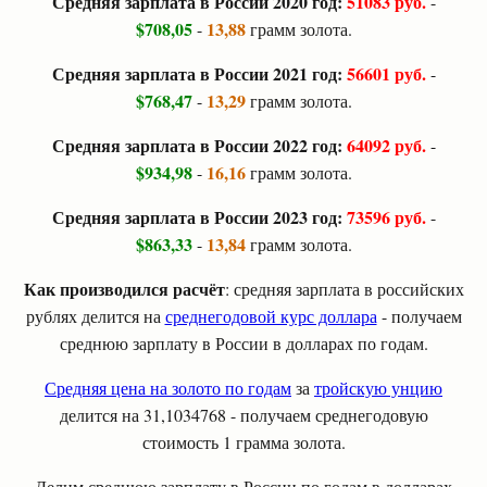
Средняя зарплата в России 2020 год:
51083 руб.
-
$708,05
13,88
-
грамм золота.
Средняя зарплата в России 2021 год:
56601 руб.
-
$768,47
13,29
-
грамм золота.
Средняя зарплата в России 2022 год:
64092 руб.
-
$934,98
16,16
-
грамм золота.
Средняя зарплата в России 2023 год:
73596 руб.
-
$863,33
13,84
-
грамм золота.
Как производился расчёт
: средняя зарплата в российских
рублях делится на
среднегодовой курс доллара
- получаем
среднюю зарплату в России в долларах по годам.
Средняя цена на золото по годам
за
тройскую унцию
делится на 31,1034768 - получаем среднегодовую
стоимость 1 грамма золота.
Делим среднюю зарплату в России по годам в долларах