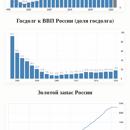
Госдолг к ВВП России (доля госдолга)
Золотой запас России