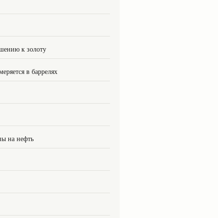
шению к золоту
меряется в баррелях
ны на нефть