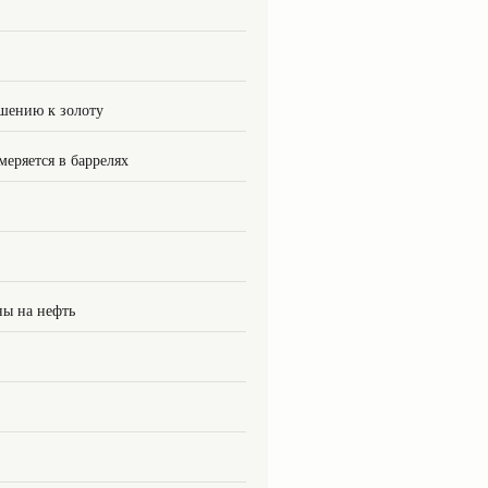
шению к золоту
меряется в баррелях
ны на нефть