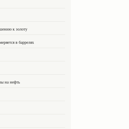
шению к золоту
меряется в баррелях
ны на нефть