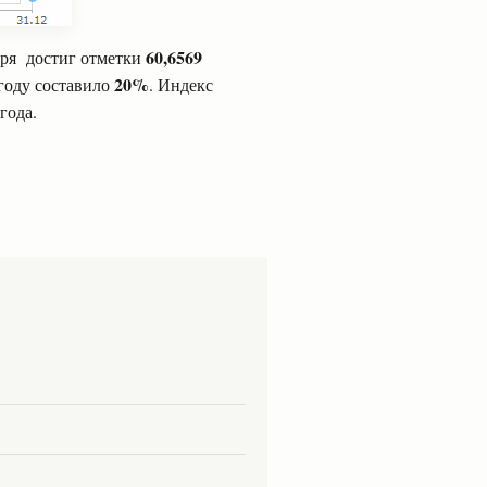
60,6569
абря достиг отметки
20%
году составило
. Индекс
года.