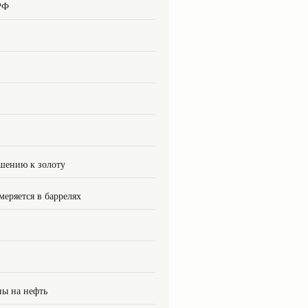
РФ
шению к золоту
меряется в баррелях
ны на нефть