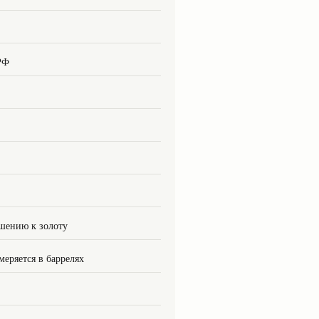
РФ
шению к золоту
меряется в баррелях