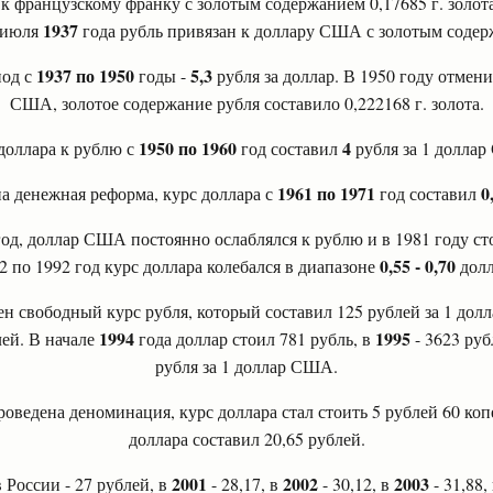
к французскому франку с золотым содержанием 0,17685 г. золота.
1937
С июля
года рубль привязан к доллару США с золотым содерж
1937 по 1950
5,3
иод с
годы -
рубля за доллар. В 1950 году отмен
США, золотое содержание рубля составило 0,222168 г. золота.
1950 по 1960
4
доллара к рублю с
год составил
рубля за 1 долла
1961 по 1971
0
а денежная реформа, курс доллара с
год составил
од, доллар США постоянно ослаблялся к рублю и в 1981 году сто
0,55 - 0,70
2 по 1992 год курс доллара колебался в диапазоне
долл
н свободный курс рубля, который составил 125 рублей за 1 до
1994
1995
лей. В начале
года доллар стоил 781 рубль, в
- 3623 руб
рубля за 1 доллар США.
оведена деноминация, курс доллара стал стоить 5 рублей 60 копе
доллара составил 20,65 рублей.
2001
2002
2003
 России - 27 рублей, в
- 28,17, в
- 30,12, в
- 31,88,