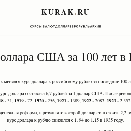
KURAK
.
RU
КУРСЫ ВАЛЮТ
ДОЛЛАР
ЕВРО
РУБЛЬ
АРХИВ
оллара США за 100 лет в 
к менялся курс доллара к российскому рублю за последние 100 л
урс доллара составлял 6,7 рублей за 1 доллар США. После рево
18
1919
1920
1921
1922
1923
- 31,
- 72,
- 256,
- 1389,
- 2083,
- 2 35
енежная реформа, в результате которой доллар стал стоить 2,2 ру
курс доллара к рублю снизился с 1, 94 до 1,15 в 1935 году.