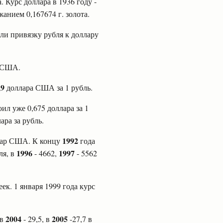
 Курс доллара в 1936 году -
анием 0,167674 г. золота.
или привязку рубля к доллару
р США.
,9
доллара США за 1 рубль.
ил уже 0,675 доллара за 1
ара за рубль.
1992
ллар США. К концу
года
1996
1997
ля, в
- 4662,
- 5562
ек. 1 января 1999 года курс
2004
2005
 в
- 29,5, в
-27,7 в