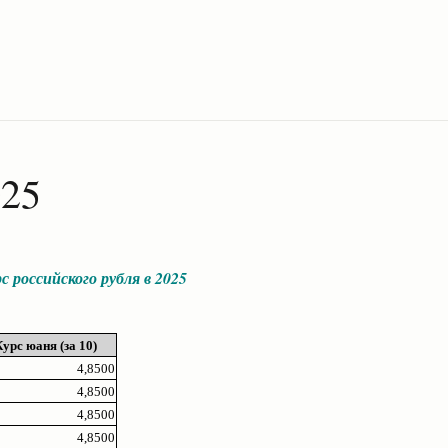
025
с российского рубля в 2025
Курс юаня (за 10)
4,8500
4,8500
4,8500
4,8500