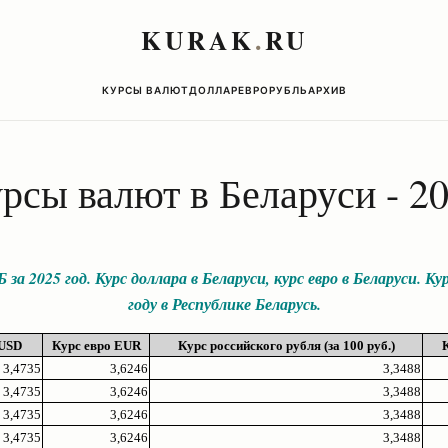
KURAK
.
RU
КУРСЫ ВАЛЮТ
ДОЛЛАР
ЕВРО
РУБЛЬ
АРХИВ
рсы валют в Беларуси - 2
за 2025 год. Курс доллара в Беларуси, курс евро в Беларуси. Кур
году в Республике Беларусь.
 USD
Курс евро EUR
Курс российского рубля (за 100 руб.)
3,4735
3,6246
3,3488
3,4735
3,6246
3,3488
3,4735
3,6246
3,3488
3,4735
3,6246
3,3488