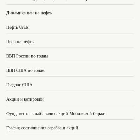
Динамика цен на нефть
Нефть Urals
Цена на нефть
ВВП России по годам
ВВП США по годам
Госдолг США
Акции и котировки
Фундаментальный анализ акций Московской биржи
График соотношения серебра и акций