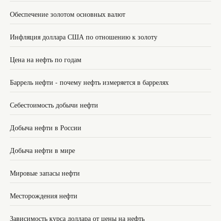
Обеспечение золотом основных валют
Инфляция доллара США по отношению к золоту
Цена на нефть по годам
Баррель нефти - почему нефть измеряется в баррелях
Себестоимость добычи нефти
Добыча нефти в России
Добыча нефти в мире
Мировые запасы нефти
Месторождения нефти
Зависимость курса доллара от цены на нефть