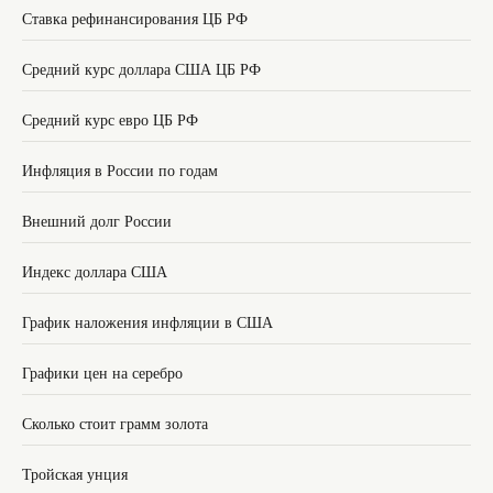
Ставка рефинансирования ЦБ РФ
Средний курс доллара США ЦБ РФ
Средний курс евро ЦБ РФ
Инфляция в России по годам
Внешний долг России
Индекс доллара США
График наложения инфляции в США
Графики цен на серебро
Сколько стоит грамм золота
Тройская унция