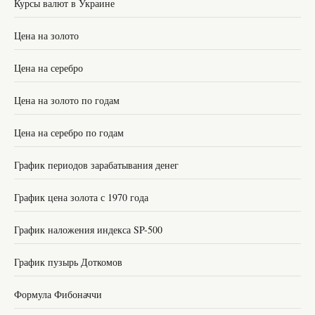
Курсы валют в Украине
Цена на золото
Цена на серебро
Цена на золото по годам
Цена на серебро по годам
График периодов зарабатывания денег
График цена золота с 1970 года
График наложения индекса SP-500
График пузырь Доткомов
Формула Фибоначчи